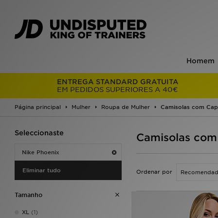
Homem
ENTREGA STANDARD GRATUITA
EM PEDIDOS SUPERIORES A 40€
Página principal
Mulher
Roupa de Mulher
Camisolas com Cap
Seleccionaste
Camisolas com
Nike Phoenix
Eliminar tudo
Ordenar por
Tamanho
XL
(1)