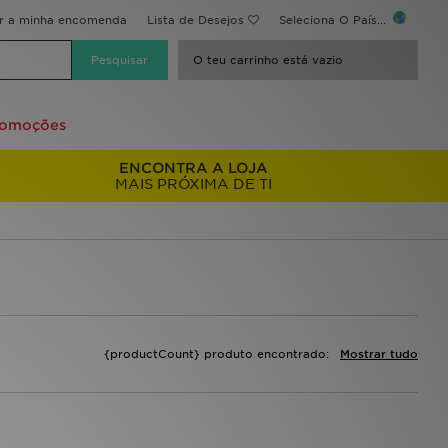
ir a minha encomenda
Lista de Desejos
Seleciona O País...
O teu carrinho está vazio
romoções
ENCONTRA A LOJA
MAIS PRÓXIMA DE TI
{productCount} produto encontrado:
Mostrar tudo