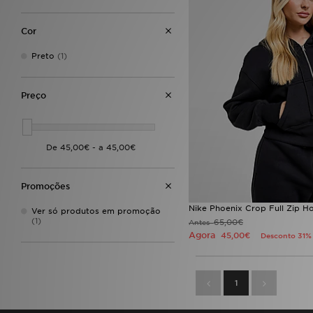
Cor
Preto
(1)
Preço
Promoções
Nike Phoenix Crop Full Zip H
Ver só produtos em promoção
(1)
65,00€
Antes
Agora
45,00€
Desconto 31%
1