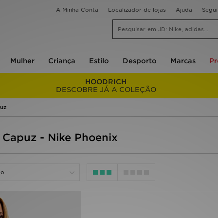
A Minha Conta
Localizador de lojas
Ajuda
Segu
Mulher
Criança
Estilo
Desporto
Marcas
P
HOODRICH
DESCOBRE JÁ A COLEÇÃO
uz
 Capuz - Nike Phoenix