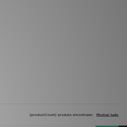
{productCount} produto encontrado:
Mostrar tudo