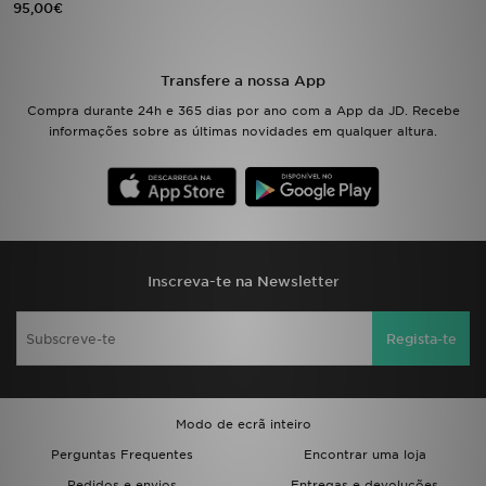
95,00€
LOCALIZADOR DE LOJAS
Transfere a nossa App
MENSAGENS
Compra durante 24h e 365 dias por ano com a App da JD. Recebe
informações sobre as últimas novidades em qualquer altura.
MY JD
BLOG
SUBSCREVE
Inscreva-te na Newsletter
ESTADO DO TEU PEDIDO
Regista-te
ATENÇÃO AO CLIENTE
FAZ DOWNLOAD DA APP
Modo de ecrã inteiro
TRABALHA CONNOSCO
Perguntas Frequentes
Encontrar uma loja
Pedidos e envios
Entregas e devoluções