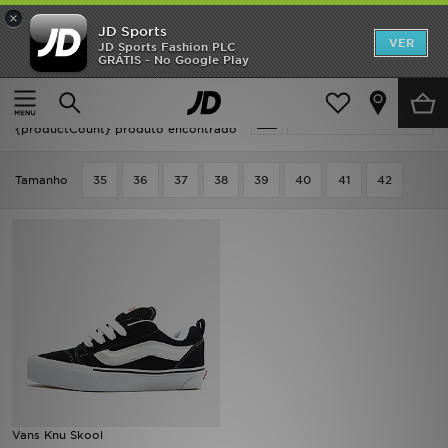
×
JD Sports
INÍCIO
VER
JD Sports Fashion PLC
GRÁTIS - No Google Play
Página principal
Mulher
Promoções
Mulher - Vans Knu Skool
Actualizar a pesquisa
NOVIDADES
{productCount} produto encontrado
HOMEM
Tamanho
35
36
37
38
39
40
41
42
MULHER
CRIANÇA
ESTILO
DESPORTO
FUTEBOL JD
Vans Knu Skool
VER MARCAS