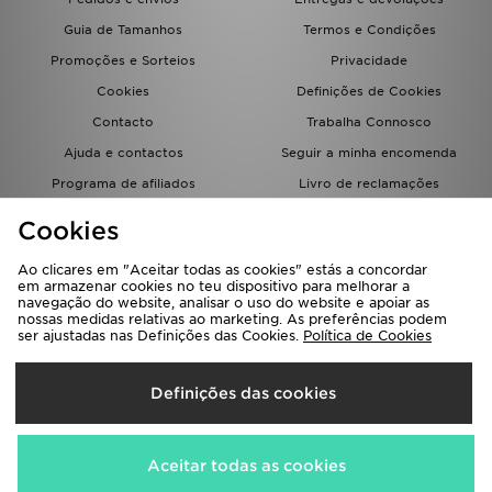
FAQs
Guia de Tamanhos
Termos e Condições
Promoções e Sorteios
Privacidade
Cookies
Definições de Cookies
Contacto
Trabalha Connosco
Ajuda e contactos
Seguir a minha encomenda
Programa de afiliados
Livro de reclamações
JD Blog
Cookies
Ao clicares em "Aceitar todas as cookies" estás a concordar
em armazenar cookies no teu dispositivo para melhorar a
navegação do website, analisar o uso do website e apoiar as
nossas medidas relativas ao marketing. As preferências podem
ser ajustadas nas Definições das Cookies.
Política de Cookies
Seleciona O País
Definições das cookies
Portugal
Aceitamos os seguintes métodos de pagamento
Aceitar todas as cookies