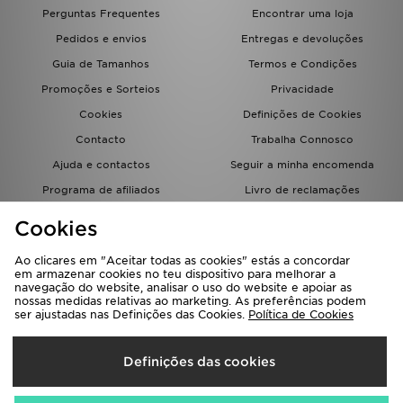
FAQs
Perguntas Frequentes
Encontrar uma loja
Pedidos e envios
Entregas e devoluções
Guia de Tamanhos
Termos e Condições
Promoções e Sorteios
Privacidade
Cookies
Definições de Cookies
Contacto
Trabalha Connosco
Ajuda e contactos
Seguir a minha encomenda
Programa de afiliados
Livro de reclamações
JD Blog
Cookies
Ao clicares em "Aceitar todas as cookies" estás a concordar
em armazenar cookies no teu dispositivo para melhorar a
navegação do website, analisar o uso do website e apoiar as
nossas medidas relativas ao marketing. As preferências podem
ser ajustadas nas Definições das Cookies.
Política de Cookies
Seleciona O País
Definições das cookies
Portugal