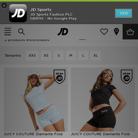
×
JD Sports
INÍCIO
VER
JD Sports Fashion PLC
GRÁTIS - No Google Play
Página principal
JUICY COUTURE Calções
Promoções
JUICY COUTURE Calções
Actualizar a pesquisa
NOVIDADES
2 produtos encontrados
HOMEM
Tamanho
XXS
XS
S
M
L
XL
MULHER
CRIANÇA
ESTILO
DESPORTO
FUTEBOL JD
JUICY COUTURE Diamante Fold
JUICY COUTURE Diamante Fold
VER MARCAS