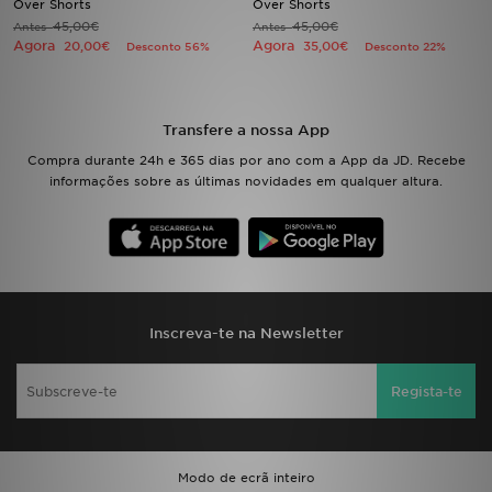
Over Shorts
Over Shorts
45,00€
45,00€
Antes
Antes
Agora
Agora
20,00€
35,00€
Desconto 56%
Desconto 22%
LOCALIZADOR DE LOJAS
MENSAGENS
Transfere a nossa App
MY JD
Compra durante 24h e 365 dias por ano com a App da JD. Recebe
informações sobre as últimas novidades em qualquer altura.
BLOG
SUBSCREVE
ESTADO DO TEU PEDIDO
Inscreva-te na Newsletter
ATENÇÃO AO CLIENTE
Regista-te
FAZ DOWNLOAD DA APP
TRABALHA CONNOSCO
Modo de ecrã inteiro