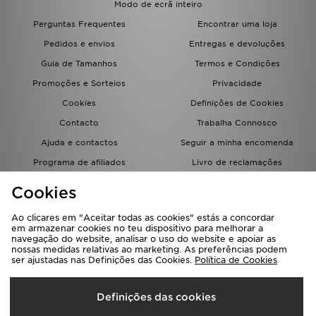
Modo de ecrã inteiro
FAQs
Perguntas Frequentes
Encontrar uma loja
Pedidos e envios
Entregas e devoluções
Guia de Tamanhos
Termos e Condições
Promoções e Sorteios
Privacidade
Cookies
Definições de Cookies
Contacto
Trabalha Connosco
Ajuda e contactos
Seguir a minha encomenda
Programa de afiliados
Livro de reclamações
JD Blog
Cookies
Ao clicares em "Aceitar todas as cookies" estás a concordar
em armazenar cookies no teu dispositivo para melhorar a
navegação do website, analisar o uso do website e apoiar as
nossas medidas relativas ao marketing. As preferências podem
ser ajustadas nas Definições das Cookies.
Política de Cookies
Seleciona O País
Definições das cookies
Portugal