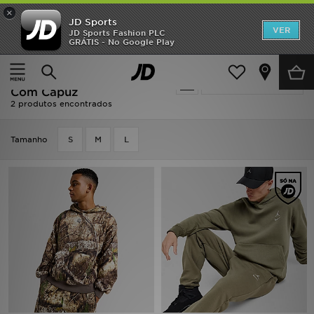
×
JD Sports
INÍCIO
VER
JD Sports Fashion PLC
GRÁTIS - No Google Play
Página principal
Verde Jordan Camisolas Com Capuz
Promoções
Verde Jordan Camisolas
Actualizar a pesquisa
NOVIDADES
Com Capuz
2 produtos encontrados
HOMEM
Tamanho
S
M
L
MULHER
CRIANÇA
ESTILO
DESPORTO
FUTEBOL JD
VER MARCAS