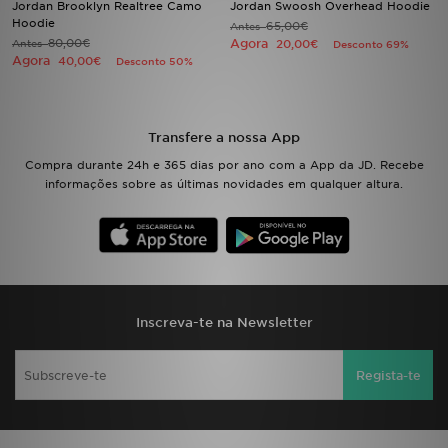
Jordan Brooklyn Realtree Camo
Jordan Swoosh Overhead Hoodie
Hoodie
65,00€
Antes
80,00€
Agora
Antes
LOCALIZADOR DE LOJAS
20,00€
Desconto 69%
Agora
40,00€
Desconto 50%
MENSAGENS
MY JD
Transfere a nossa App
Compra durante 24h e 365 dias por ano com a App da JD. Recebe
BLOG
informações sobre as últimas novidades em qualquer altura.
SUBSCREVE
ESTADO DO TEU PEDIDO
ATENÇÃO AO CLIENTE
Inscreva-te na Newsletter
FAZ DOWNLOAD DA APP
Regista-te
TRABALHA CONNOSCO