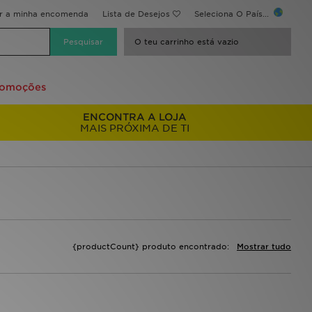
ir a minha encomenda
Lista de Desejos
Seleciona O País...
O teu carrinho está vazio
romoções
ENCONTRA A LOJA
MAIS PRÓXIMA DE TI
{productCount} produto encontrado:
Mostrar tudo