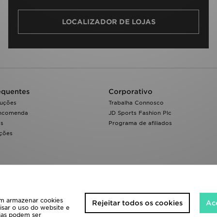
LOCALIZADOR DE LOJAS
equentes
Corporativo
luções
Trabalha Connosco
encomenda
JD Sports Fashion Plc
os
Programa de afiliados
ações
 em armazenar cookies
Rejeitar todos os cookies
Ace
isar o uso do website e
cias podem ser