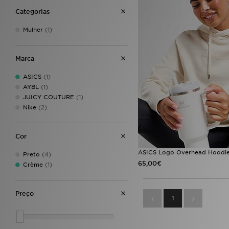
Categorias
Mulher
(1)
Marca
ASICS
(1)
AYBL
(1)
JUICY COUTURE
(1)
Nike
(2)
Cor
ASICS Logo Overhead Hoodi
Preto
(4)
65,00€
Crème
(1)
Preço
1