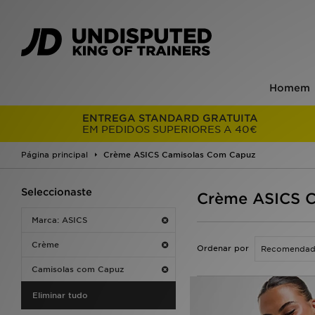
Homem
ENTREGA STANDARD GRATUITA
EM PEDIDOS SUPERIORES A 40€
Página principal
Crème ASICS Camisolas Com Capuz
Seleccionaste
Crème ASICS C
Marca: ASICS
Crème
Ordenar por
Camisolas com Capuz
Eliminar tudo