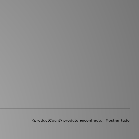
{productCount} produto encontrado:
Mostrar tudo