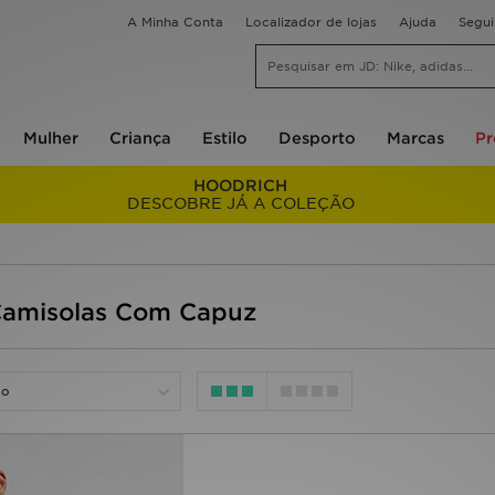
A Minha Conta
Localizador de lojas
Ajuda
Segu
Mulher
Criança
Estilo
Desporto
Marcas
P
HOODRICH
DESCOBRE JÁ A COLEÇÃO
amisolas Com Capuz