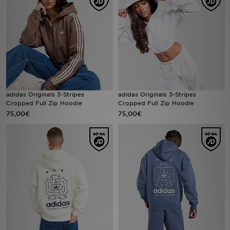
LOCALIZADOR DE LOJAS
MENSAGENS
MY JD
BLOG
adidas Originals 3-Stripes
adidas Originals 3-Stripes
Cropped Full Zip Hoodie
Cropped Full Zip Hoodie
75,00€
75,00€
SUBSCREVE
ESTADO DO TEU PEDIDO
ATENÇÃO AO CLIENTE
FAZ DOWNLOAD DA APP
TRABALHA CONNOSCO