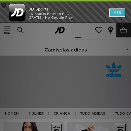
×
JD Sports
INÍCIO
VER
JD Sports Fashion PLC
GRÁTIS - No Google Play
Página principal
Adidas Camisolas Com Capuz
Promoções
26 produtos encontrados
Actualizar a pesquisa
NOVIDADES
Camisolas adidas
HOMEM
MULHER
CRIANÇA
ESTILO
DESPORTO
HOMEM
MULHER
CRIANÇA
TUDO ADIDAS
TUDO C
FUTEBOL JD
VER MARCAS