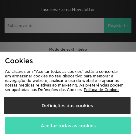
Inscreva-te na Newsletter
Regista-te
Modo de ecrã inteiro
Perguntas Frequentes
Encontrar uma loja
Cookies
Pedidos e envios
Entregas e devoluções
Ao clicares em "Aceitar todas as cookies" estás a concordar
Guia de Tamanhos
Termos e Condições
em armazenar cookies no teu dispositivo para melhorar a
navegação do website, analisar o uso do website e apoiar as
Promoções e Sorteios
Privacidade
nossas medidas relativas ao marketing. As preferências podem
ser ajustadas nas Definições das Cookies.
Política de Cookies
Cookies
Definições de Cookies
Contacto
Trabalha Connosco
Definições das cookies
Ajuda e contactos
Seguir a minha encomenda
Programa de afiliados
Livro de reclamações
Aceitar todas as cookies
JD Blog