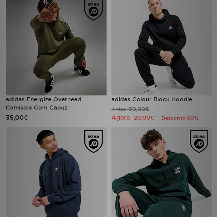
adidas Energize Overhead
adidas Colour Block Hoodie
Camisola Com Capuz
50,00€
Antes
35,00€
Agora
20,00€
Desconto 60%