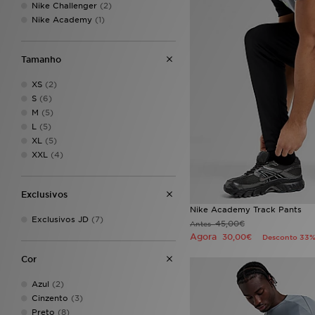
Nike Challenger
(2)
Nike Academy
(1)
Tamanho
XS
(2)
S
(6)
M
(5)
L
(5)
XL
(5)
XXL
(4)
Exclusivos
Nike Academy Track Pants
Exclusivos JD
(7)
45,00€
Antes
Agora
30,00€
Desconto 33
Cor
Azul
(2)
Cinzento
(3)
Preto
(8)