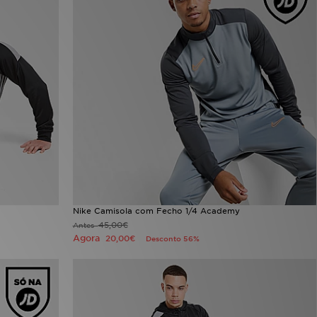
Nike Camisola com Fecho 1/4 Academy
45,00€
Antes
Agora
20,00€
Desconto 56%