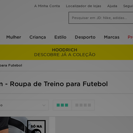
A Minha Conta
Localizador de lojas
Ajuda
Segu
Mulher
Criança
Estilo
Desporto
Marcas
P
HOODRICH
DESCOBRE JÁ A COLEÇÃO
para Futebol
 - Roupa de Treino para Futebol