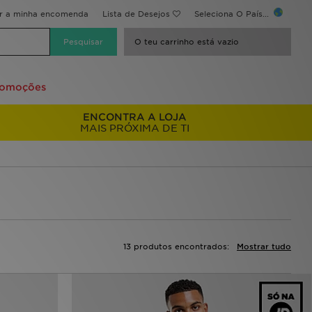
ir a minha encomenda
Lista de Desejos
Seleciona O País...
O teu carrinho está vazio
romoções
ENCONTRA A LOJA
MAIS PRÓXIMA DE TI
13 produtos encontrados:
Mostrar tudo