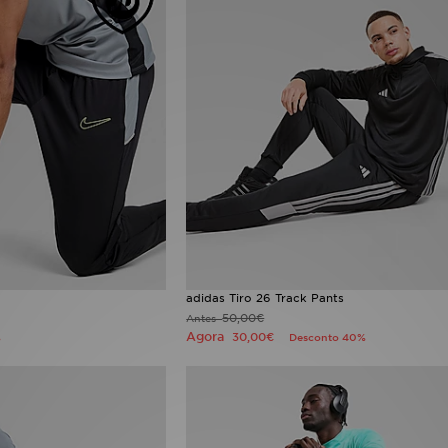
adidas Tiro 26 Track Pants
50,00€
Antes
Agora
30,00€
%
Desconto 40%