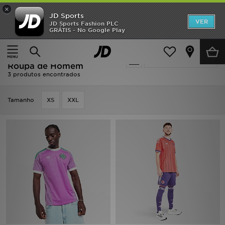
×
JD Sports
INÍCIO
VER
JD Sports Fashion PLC
GRÁTIS - No Google Play
Página principal
Homem
Roupa de Homem
Promoções
Homem - Roxo Adidas
Actualizar a pesquisa
NOVIDADES
Roupa de Homem
3 produtos encontrados
HOMEM
Tamanho
XS
XXL
MULHER
CRIANÇA
ESTILO
DESPORTO
FUTEBOL JD
VER MARCAS