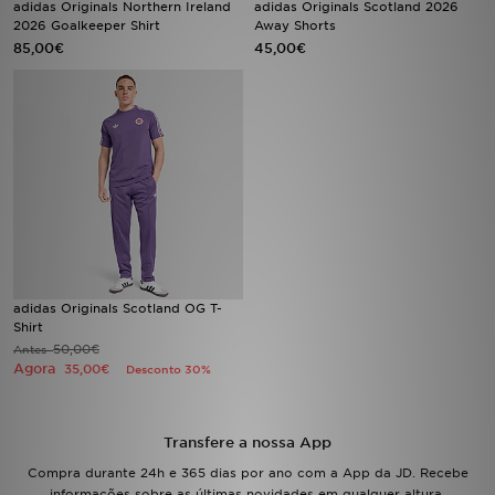
adidas Originals Northern Ireland
adidas Originals Scotland 2026
2026 Goalkeeper Shirt
Away Shorts
85,00€
45,00€
LOCALIZADOR DE LOJAS
MENSAGENS
MY JD
BLOG
SUBSCREVE
ESTADO DO TEU PEDIDO
adidas Originals Scotland OG T-
Shirt
50,00€
Antes
ATENÇÃO AO CLIENTE
Agora
35,00€
Desconto 30%
FAZ DOWNLOAD DA APP
Transfere a nossa App
TRABALHA CONNOSCO
Compra durante 24h e 365 dias por ano com a App da JD. Recebe
informações sobre as últimas novidades em qualquer altura.