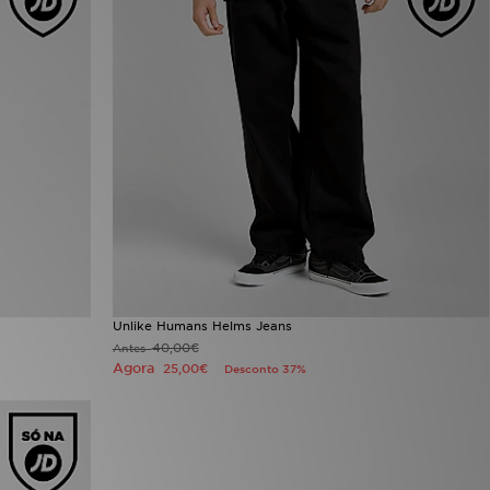
Unlike Humans Helms Jeans
40,00€
Antes
Agora
25,00€
Desconto 37%