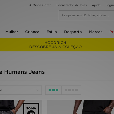
A Minha Conta
Localizador de lojas
Ajuda
Segu
Mulher
Criança
Estilo
Desporto
Marcas
P
HOODRICH
DESCOBRE JÁ A COLEÇÃO
e Humans Jeans