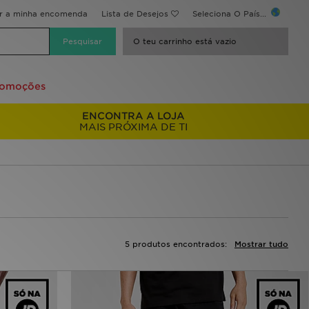
ir a minha encomenda
Lista de Desejos
Seleciona O País...
O teu carrinho está vazio
romoções
ENCONTRA A LOJA
MAIS PRÓXIMA DE TI
5 produtos encontrados:
Mostrar tudo