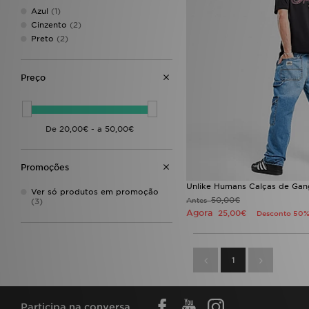
Azul
(1)
Cinzento
(2)
Preto
(2)
Preço
Promoções
Unlike Humans Calças de Gan
Ver só produtos em promoção
50,00€
Antes
(3)
Agora
25,00€
Desconto 50
1
Participa na conversa