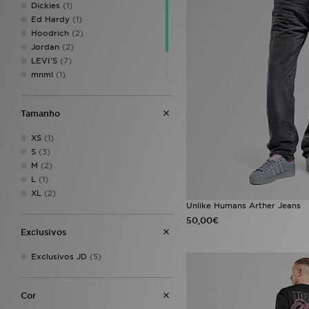
Dickies
(1)
Ed Hardy
(1)
Hoodrich
(2)
Jordan
(2)
LEVI'S
(7)
mnml
(1)
Supply & Demand
(17)
Trailberg
(1)
Tamanho
Unlike Humans
(5)
XS
(1)
S
(3)
M
(2)
L
(1)
XL
(2)
Unlike Humans Arther Jeans
50,00€
Exclusivos
Exclusivos JD
(5)
Cor