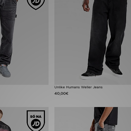
Unlike Humans Weller Jeans
40,00€