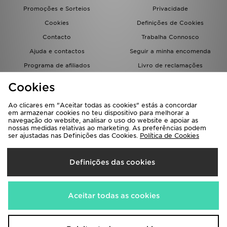
FAQs
Promoções e Sorteios
Privacidade
Cookies
Definições de Cookies
Contacto
Trabalha Connosco
Ajuda e contactos
Seguir a minha encomenda
Programa de afiliados
Livro de reclamações
JD Blog
Cookies
Ao clicares em "Aceitar todas as cookies" estás a concordar
em armazenar cookies no teu dispositivo para melhorar a
navegação do website, analisar o uso do website e apoiar as
nossas medidas relativas ao marketing. As preferências podem
ser ajustadas nas Definições das Cookies.
Política de Cookies
Seleciona O País
Definições das cookies
Portugal
Aceitamos os seguintes métodos de pagamento
Aceitar todas as cookies
Visita a nossa página corporativa em
www.jdplc.com