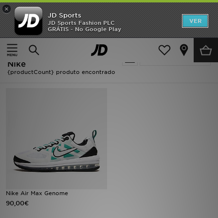
×
JD Sports
INÍCIO
VER
JD Sports Fashion PLC
GRÁTIS - No Google Play
Página principal
Homem
Promoções
Homem - Clear Emerald
Actualizar a pesquisa
NOVIDADES
Nike
{productCount} produto encontrado
HOMEM
MULHER
CRIANÇA
ESTILO
DESPORTO
Nike Air Max Genome
FUTEBOL JD
90,00€
VER MARCAS