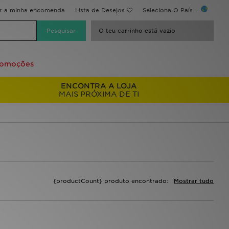
ir a minha encomenda
Lista de Desejos
Seleciona O País...
O teu carrinho está vazio
romoções
ENCONTRA A LOJA
MAIS PRÓXIMA DE TI
{productCount} produto encontrado:
Mostrar tudo