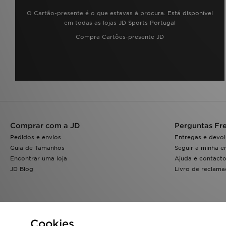
O Cartão-presente é o que estavas à procura. Está disponível
em todas as lojas JD Sports Portugal
Compra Cartões-presente JD
Comprar com a JD
Perguntas Fr
Pedidos e envios
Entregas e devo
Guia de Tamanhos
Seguir a minha 
Encontrar uma loja
Ajuda e contact
JD Blog
Livro de reclam
Cookies