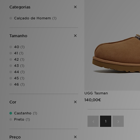
Categorias
Calçado de Homem
(1)
Tamanho
40
(1)
41
(1)
42
(1)
43
(1)
44
(1)
45
(1)
46
(1)
UGG Tasman
140,00€
Cor
Castanho
(1)
Preto
(1)
1
Preço