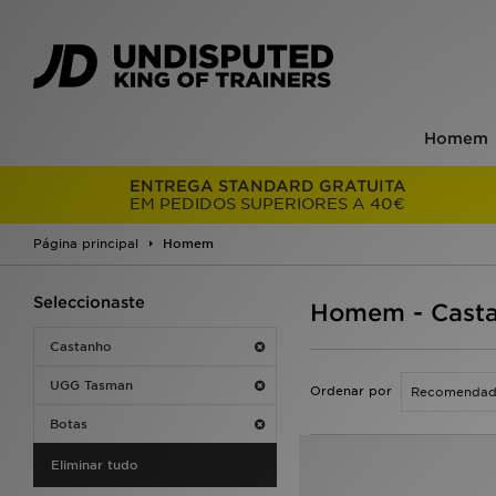
Homem
ENTREGA STANDARD GRATUITA
EM PEDIDOS SUPERIORES A 40€
Página principal
Homem
Seleccionaste
Homem - Casta
Castanho
UGG Tasman
Ordenar por
Botas
Eliminar tudo