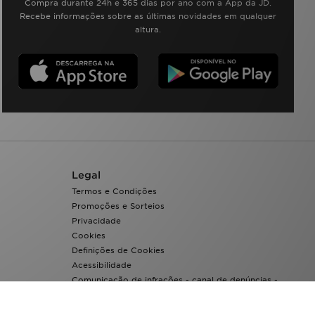
Compra durante 24h e 365 dias por ano com a App da JD.
Recebe informações sobre as últimas novidades em qualquer
altura.
Legal
Termos e Condições
Promoções e Sorteios
Privacidade
Cookies
Definições de Cookies
Acessibilidade
Comunicação de infrações - canal de denúncias -
Whistleblowing