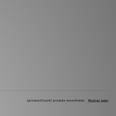
{productCount} produto encontrado:
Mostrar tudo