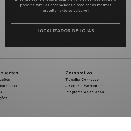
poderes fazer as encomendas e recolher as mesmas
gratuitamente se quiseres!
LOCALIZADOR DE LOJAS
equentes
Corporativo
luções
Trabalha Connosco
encomenda
JD Sports Fashion Plc
os
Programa de afiliados
ações