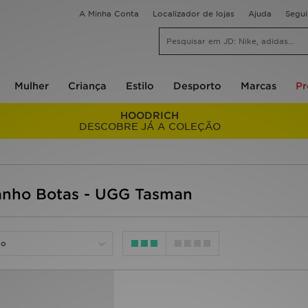
A Minha Conta
Localizador de lojas
Ajuda
Segu
Mulher
Criança
Estilo
Desporto
Marcas
P
HOODRICH
DESCOBRE JÁ A COLEÇÃO
nho Botas - UGG Tasman