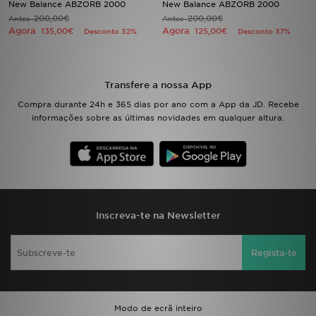
New Balance ABZORB 2000
New Balance ABZORB 2000
200,00€
200,00€
Antes
Antes
Agora
Agora
LOCALIZADOR DE LOJAS
135,00€
125,00€
Desconto 32%
Desconto 37%
MENSAGENS
Transfere a nossa App
MY JD
Compra durante 24h e 365 dias por ano com a App da JD. Recebe
informações sobre as últimas novidades em qualquer altura.
BLOG
SUBSCREVE
ESTADO DO TEU PEDIDO
Inscreva-te na Newsletter
ATENÇÃO AO CLIENTE
Regista-te
FAZ DOWNLOAD DA APP
TRABALHA CONNOSCO
Modo de ecrã inteiro