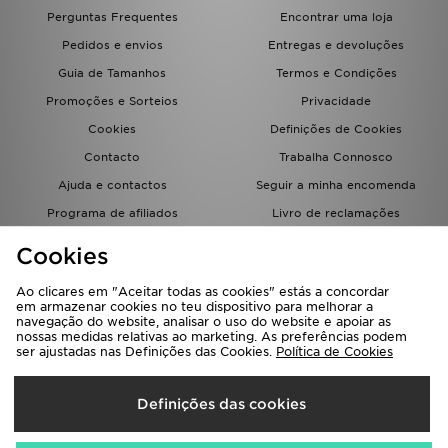
FAQs
Perguntas Frequentes
Encontrar uma loja
Pedidos e envios
Entregas e devoluções
Guia de Tamanhos
Termos e Condições
Promoções e Sorteios
Privacidade
Cookies
Definições de Cookies
Contacto
Trabalha Connosco
Ajuda e contactos
Seguir a minha encomenda
Programa de afiliados
Livro de reclamações
JD Blog
Cookies
Ao clicares em "Aceitar todas as cookies" estás a concordar
em armazenar cookies no teu dispositivo para melhorar a
navegação do website, analisar o uso do website e apoiar as
nossas medidas relativas ao marketing. As preferências podem
ser ajustadas nas Definições das Cookies.
Política de Cookies
Seleciona O País
Definições das cookies
Portugal