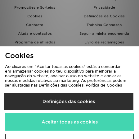
Promoções e Sorteios
Privacidade
Cookies
Definições de Cookies
Contacto
Trabalha Connosco
Ajuda e contactos
Seguir a minha encomenda
Programa de afiliados
Livro de reclamações
JD Blog
Cookies
Ao clicares em "Aceitar todas as cookies" estás a concordar
em armazenar cookies no teu dispositivo para melhorar a
navegação do website, analisar o uso do website e apoiar as
nossas medidas relativas ao marketing. As preferências podem
ser ajustadas nas Definições das Cookies.
Política de Cookies
Seleciona O País
Definições das cookies
Portugal
Aceitamos os seguintes métodos de pagamento
Aceitar todas as cookies