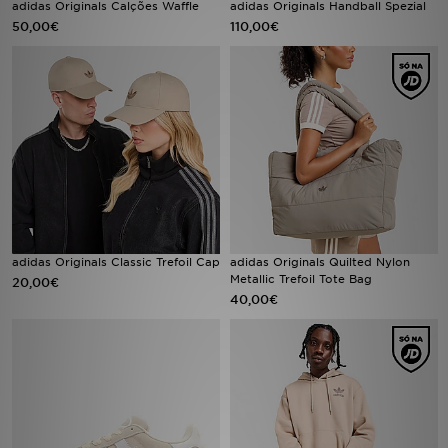
adidas Originals Calções Waffle
adidas Originals Handball Spezial
50,00€
110,00€
LOCALIZADOR DE LOJAS
MENSAGENS
MY JD
BLOG
SUBSCREVE
adidas Originals Classic Trefoil Cap
adidas Originals Quilted Nylon
ESTADO DO TEU PEDIDO
Metallic Trefoil Tote Bag
20,00€
40,00€
ATENÇÃO AO CLIENTE
FAZ DOWNLOAD DA APP
TRABALHA CONNOSCO