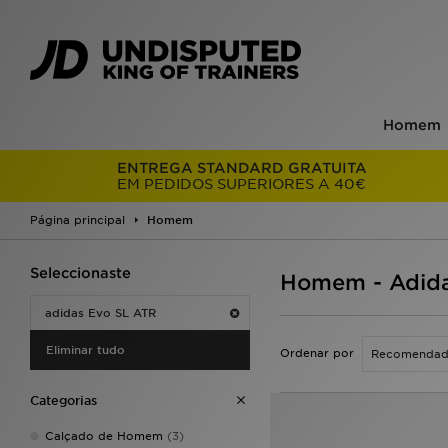
Homem
ENTREGA STANDARD GRATUITA
EM PEDIDOS SUPERIORES A 40€
Página principal
Homem
Seleccionaste
Homem - Adida
adidas Evo SL ATR
Eliminar tudo
Ordenar por
Categorias
Calçado de Homem
(3)