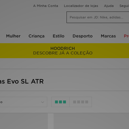
A Minha Conta
Localizador de lojas
Ajuda
Segu
Mulher
Criança
Estilo
Desporto
Marcas
P
HOODRICH
DESCOBRE JÁ A COLEÇÃO
s Evo SL ATR