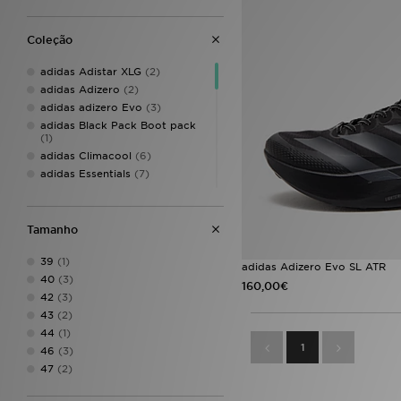
Coleção
adidas Adistar XLG
(2)
adidas Adizero
(2)
adidas adizero Evo
(3)
adidas Black Pack Boot pack
(1)
adidas Climacool
(6)
adidas Essentials
(7)
adidas Evo SL
(5)
adidas Evo SL ATR
(3)
adidas Firebird
(2)
Tamanho
adidas Hyperboost Euphoria
(3)
39
(1)
adidas Adizero Evo SL ATR
adidas Italia
(2)
40
(3)
160,00€
adidas Originals
(302)
42
(3)
adidas Originals adicolor
(30)
43
(2)
adidas Originals Adilette
(7)
44
(1)
1
adidas Originals Adistar
(4)
46
(3)
adidas Originals Campus
(7)
47
(2)
adidas Originals Campus 00s
(3)