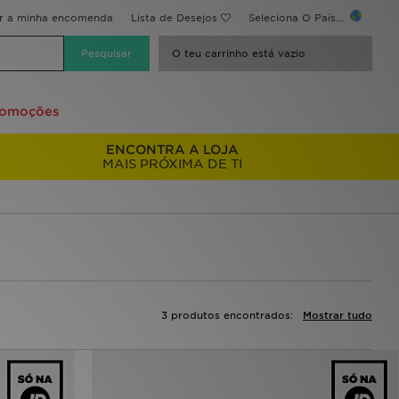
ir a minha encomenda
Lista de Desejos
Seleciona O País...
O teu carrinho está vazio
romoções
ENCONTRA A LOJA
MAIS PRÓXIMA DE TI
3 produtos encontrados:
Mostrar tudo