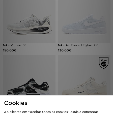
Nike Vomero 18
Nike Air Force 1 Flyknit 2.0
150,00€
130,00€
Cookies
Nike V5 RNR
Nike Air Force 1 '07 LV8
Ao clicares em "Aceitar todas as cookies" estás a concordar