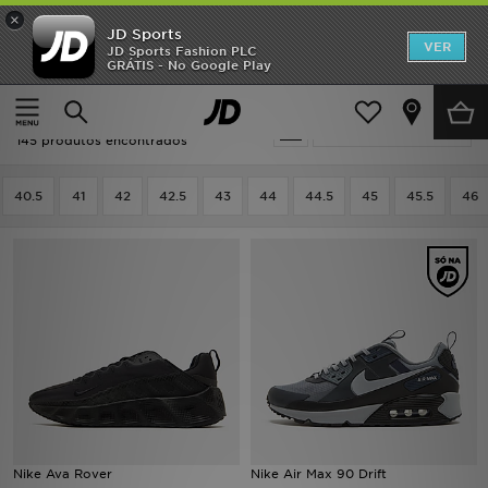
×
JD Sports
INÍCIO
VER
JD Sports Fashion PLC
GRÁTIS - No Google Play
Página principal
Homem
Calçado de Homem
Sapatilhas
Promoções
Homem - Nike Sapatilhas
Actualizar a pesquisa
NOVIDADES
145 produtos encontrados
HOMEM
40.5
41
42
42.5
43
44
44.5
45
45.5
46
MULHER
CRIANÇA
ESTILO
DESPORTO
FUTEBOL JD
Nike Ava Rover
Nike Air Max 90 Drift
VER MARCAS