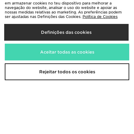
90,00€
130,00€
em armazenar cookies no teu dispositivo para melhorar a
navegação do website, analisar o uso do website e apoiar as
nossas medidas relativas ao marketing. As preferências podem
ser ajustadas nas Definições das Cookies.
Política de Cookies
Definições das cookies
Aceitar todas as cookies
Rejeitar todos os cookies
Nike Air Max 90
Nike Air Max 90 Drift
150,00€
150,00€