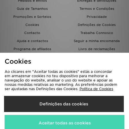
Pedidos e envios
Entregas e devoluções
Guia de Tamanhos
Termos e Condições
Promoções e Sorteios
Privacidade
Cookies
Definições de Cookies
Contacto
Trabalha Connosco
Ajuda e contactos
Seguir a minha encomenda
Programa de afiliados
Livro de reclamações
JD Blog
Cookies
Ao clicares em "Aceitar todas as cookies" estás a concordar
em armazenar cookies no teu dispositivo para melhorar a
navegação do website, analisar o uso do website e apoiar as
nossas medidas relativas ao marketing. As preferências podem
ser ajustadas nas Definições das Cookies.
Política de Cookies
Seleciona O País
Definições das cookies
Portugal
Aceitamos os seguintes métodos de pagamento
Aceitar todas as cookies