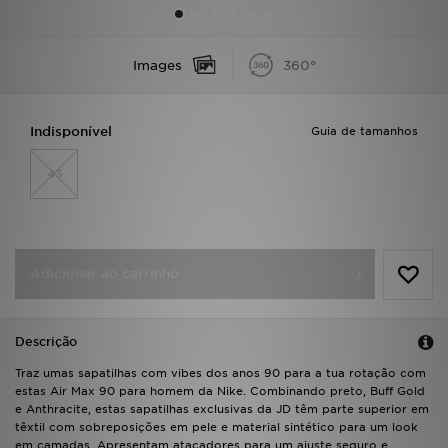
LOCALIZADOR DE LOJAS
Images
360°
MENSAGENS
Indisponível
Guia de tamanhos
MY JD
43
BLOG
SUBSCREVE
Adicionar ao carrinho
ESTADO DO TEU PEDIDO
ATENÇÃO AO CLIENTE
Descrição
FAZ DOWNLOAD DA APP
Traz umas sapatilhas com vibes dos anos 90 para a tua rotação com
estas Air Max 90 para homem da Nike. Combinando preto, Buff Gold
e Anthracite, estas sapatilhas exclusivas da JD têm parte superior em
TRABALHA CONNOSCO
têxtil com sobreposições em pele e material sintético para um look
em camadas. Apresentam atacadores para um ajuste seguro e