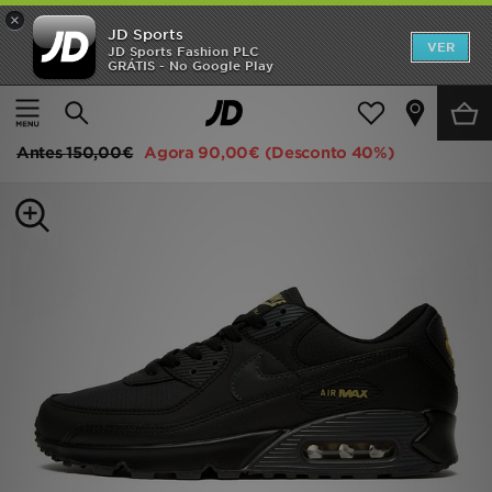
×
JD Sports
INÍCIO
VER
JD Sports Fashion PLC
GRÁTIS - No Google Play
Página principal
Homem
Calçado de Homem
Sapatilhas
Promoções
Nike Air Max 90
NOVIDADES
Antes
150,00€
Agora
90,00€
(Desconto 40%)
HOMEM
MULHER
CRIANÇA
ESTILO
DESPORTO
FUTEBOL JD
VER MARCAS