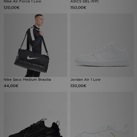
Nike Air Force 1 Low
ASICS GEL-NYC
120,00€
150,00€
LOCALIZADOR DE LOJAS
MENSAGENS
MY JD
BLOG
SUBSCREVE
Nike Saco Medium Brasilia
Jordan Air 1 Low
ESTADO DO TEU PEDIDO
44,00€
130,00€
ATENÇÃO AO CLIENTE
FAZ DOWNLOAD DA APP
TRABALHA CONNOSCO