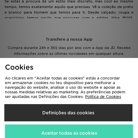
Se estás à procura de um estilo mais discreto, mas cool ao mesmo
tempo, temos exatamente aquilo que precisas. Vê a coleção de preto
e branco para Homem que temos para ti. Desde calçado, roupa e
acessórios, temos aquilo que procuras com a adidas, Nike, BOSS,
Converse, Vans, Puma, New Balance e muitas mais.
Transfere a nossa App
Compra durante 24h e 365 dias por ano com a App da JD. Recebe
informações sobre as últimas novidades em qualquer altura.
Cookies
Ao clicares em "Aceitar todas as cookies" estás a concordar
em armazenar cookies no teu dispositivo para melhorar a
navegação do website, analisar o uso do website e apoiar as
nossas medidas relativas ao marketing. As preferências podem
Inscreva-te na Newsletter
ser ajustadas nas Definições das Cookies.
Política de Cookies
Regista-te
Definições das cookies
Aceitar todas as cookies
Modo de ecrã inteiro