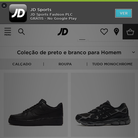
×
JD Sports
INÍCIO
VER
JD Sports Fashion PLC
GRÁTIS - No Google Play
Página principal
Homem
Promoções
27 produtos encontrados
Actualizar a pesquisa
NOVIDADES
Coleção de preto e branco para Homem
HOMEM
CALÇADO
ROUPA
TUDO MONOCHROME
MULHER
CRIANÇA
ESTILO
DESPORTO
FUTEBOL JD
VER MARCAS