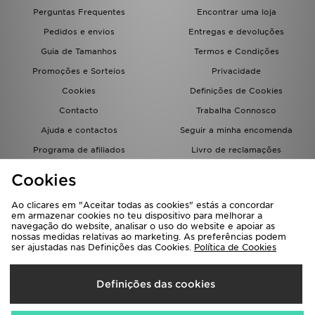
FAQs
Perguntas Frequentes
Encontrar uma loja
Pedidos e envios
Entregas e devoluções
Guia de Tamanhos
Termos e Condições
Promoções e Sorteios
Privacidade
Cookies
Definições de Cookies
Contacto
Trabalha Connosco
Ajuda e contactos
Seguir a minha encomenda
Programa de afiliados
Livro de reclamações
JD Blog
Cookies
Ao clicares em "Aceitar todas as cookies" estás a concordar
em armazenar cookies no teu dispositivo para melhorar a
navegação do website, analisar o uso do website e apoiar as
nossas medidas relativas ao marketing. As preferências podem
ser ajustadas nas Definições das Cookies.
Política de Cookies
Seleciona O País
Definições das cookies
Portugal