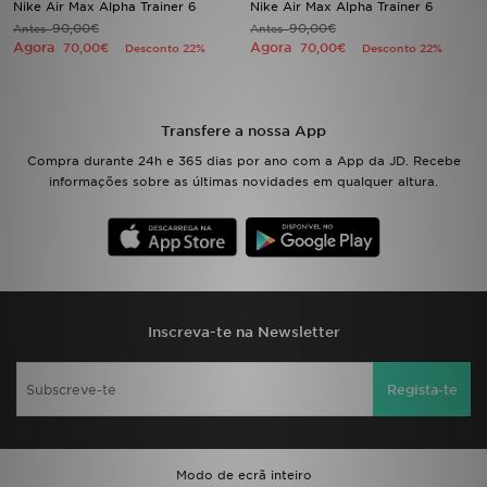
Nike Air Max Alpha Trainer 6
Nike Air Max Alpha Trainer 6
90,00€
90,00€
Antes
Antes
Agora
Agora
LOCALIZADOR DE LOJAS
70,00€
70,00€
Desconto 22%
Desconto 22%
MENSAGENS
Transfere a nossa App
MY JD
Compra durante 24h e 365 dias por ano com a App da JD. Recebe
informações sobre as últimas novidades em qualquer altura.
BLOG
SUBSCREVE
ESTADO DO TEU PEDIDO
Inscreva-te na Newsletter
ATENÇÃO AO CLIENTE
Regista-te
FAZ DOWNLOAD DA APP
TRABALHA CONNOSCO
Modo de ecrã inteiro