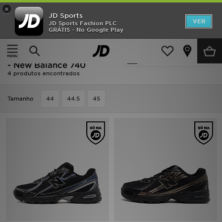
×
JD Sports
INÍCIO
VER
JD Sports Fashion PLC
GRÁTIS - No Google Play
Página principal
Homem
Calçado de Homem
Promoções
Oferta | Calçado de Homem
Actualizar a pesquisa
NOVIDADES
- New Balance 740
4 produtos encontrados
HOMEM
Tamanho
44
44.5
45
MULHER
CRIANÇA
ESTILO
DESPORTO
FUTEBOL JD
VER MARCAS