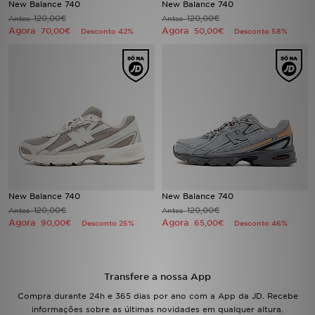
New Balance 740
New Balance 740
120,00€
120,00€
Antes
Antes
Agora
Agora
LOCALIZADOR DE LOJAS
70,00€
50,00€
Desconto 42%
Desconto 58%
MENSAGENS
MY JD
BLOG
SUBSCREVE
ESTADO DO TEU PEDIDO
New Balance 740
New Balance 740
120,00€
120,00€
Antes
Antes
Agora
Agora
90,00€
65,00€
Desconto 25%
Desconto 46%
ATENÇÃO AO CLIENTE
FAZ DOWNLOAD DA APP
Transfere a nossa App
TRABALHA CONNOSCO
Compra durante 24h e 365 dias por ano com a App da JD. Recebe
informações sobre as últimas novidades em qualquer altura.