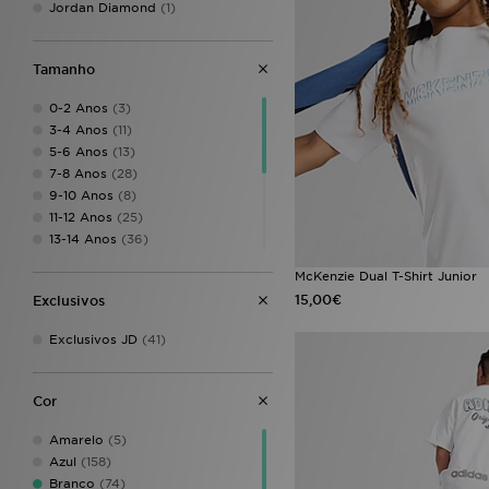
Jordan Diamond
(1)
Tamanho
0-2 Anos
(3)
3-4 Anos
(11)
5-6 Anos
(13)
7-8 Anos
(28)
9-10 Anos
(8)
11-12 Anos
(25)
13-14 Anos
(36)
15-16 Anos
(31)
McKenzie Dual T-Shirt Junior
10-12Y
(16)
15,00€
Exclusivos
8-10Y
(15)
10-11Y
(7)
Exclusivos JD
(41)
8-9Y
(3)
14 Y
(2)
XXL
(1)
Cor
Amarelo
(5)
Azul
(158)
Branco
(74)