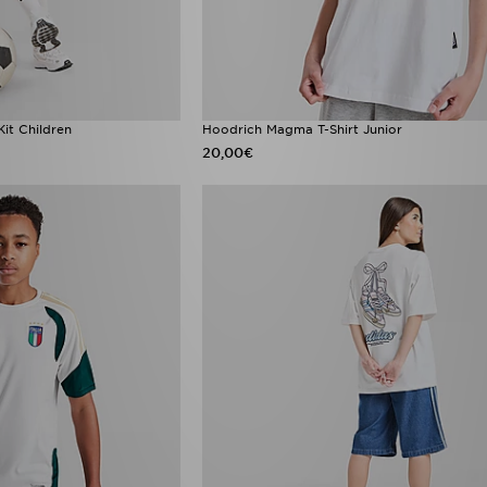
it Children
Hoodrich Magma T-Shirt Junior
20,00€