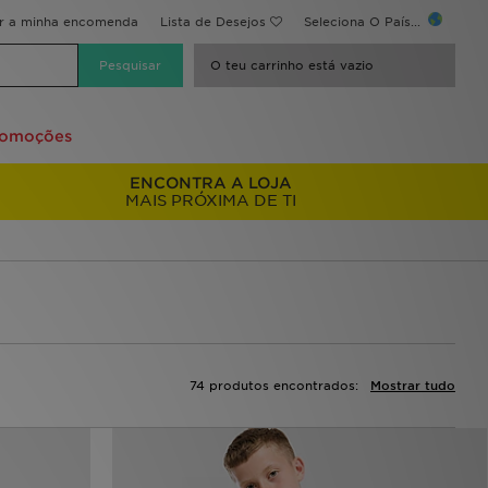
ir a minha encomenda
Lista de Desejos
Seleciona O País...
O teu carrinho está vazio
romoções
ENCONTRA A LOJA
MAIS PRÓXIMA DE TI
74 produtos encontrados:
Mostrar tudo