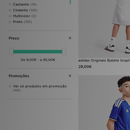
Castanho
(16)
Cinzento
(125)
Multicolor
(2)
Preto
(155)
Roxo
(14)
Verde
(34)
Preço
Vermelho
(24)
Bege
(13)
Cor-de-rosa
(56)
Crème
(5)
adidas Originals Bubble Graphi
Or-de-laranja
(10)
28,00€
Promoções
Ver só produtos em promoção
(46)