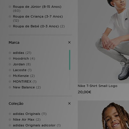
Roupa de Júnior (8-15 Anos)
(60)
Roupa de Criança (3-7 Anos)
(12)
Roupa de Bebé (0-3 Anos)
(2)
Marca
adidas
(21)
Hoodrich
(4)
Jordan
(8)
Lacoste
(1)
McKenzie
(2)
MONTIREX
(1)
Nike T-Shirt Small Logo
New Balance
(2)
20,00€
Nike
(17)
Pink Soda Sport
(3)
Coleção
PUMA
(3)
Supply & Demand
(4)
adidas Originals
(11)
The North Face
(2)
Nike Air Max
(2)
Under Armour
(5)
adidas Originals adicolor
(1)
Unlike Humans
(1)