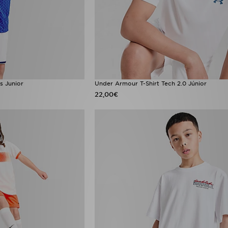
s Junior
Under Armour T-Shirt Tech 2.0 Júnior
22,00€