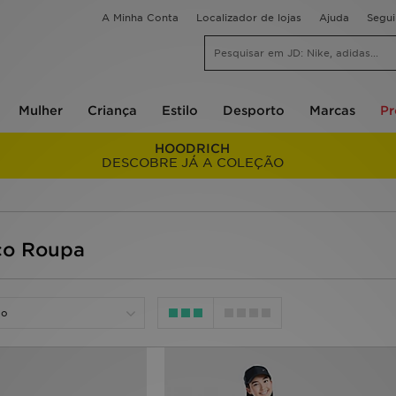
A Minha Conta
Localizador de lojas
Ajuda
Segu
Mulher
Criança
Estilo
Desporto
Marcas
P
HOODRICH
DESCOBRE JÁ A COLEÇÃO
co Roupa