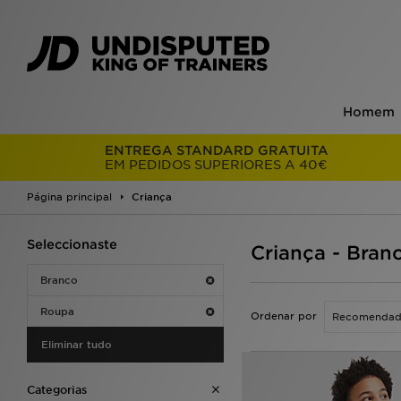
Homem
ENTREGA STANDARD GRATUITA
EM PEDIDOS SUPERIORES A 40€
Página principal
Criança
Seleccionaste
Criança - Bran
Branco
Roupa
Ordenar por
Eliminar tudo
Categorias