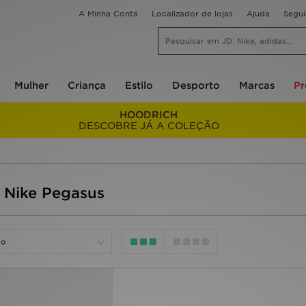
A Minha Conta
Localizador de lojas
Ajuda
Segu
Mulher
Criança
Estilo
Desporto
Marcas
P
HOODRICH
DESCOBRE JÁ A COLEÇÃO
o Nike Pegasus