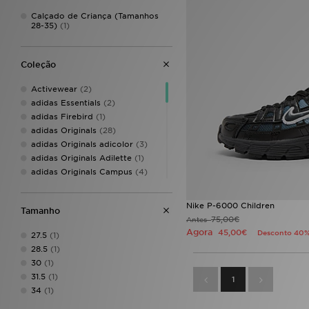
Calçado de Criança (Tamanhos
28-35)
(1)
Coleção
Activewear
(2)
adidas Essentials
(2)
adidas Firebird
(1)
adidas Originals
(28)
adidas Originals adicolor
(3)
adidas Originals Adilette
(1)
adidas Originals Campus
(4)
adidas Originals Campus 00s
(2)
Nike P-6000 Children
adidas Originals Falcon
(2)
Tamanho
75,00€
Antes
adidas Originals Gazelle
(1)
Agora
45,00€
Desconto 40
27.5
(1)
adidas Originals Handball
Spezial
(2)
28.5
(1)
adidas Originals Ozweego
(2)
30
(1)
adidas Originals Samba
(1)
31.5
(1)
1
adidas Originals Samba Jane
34
(1)
(1)