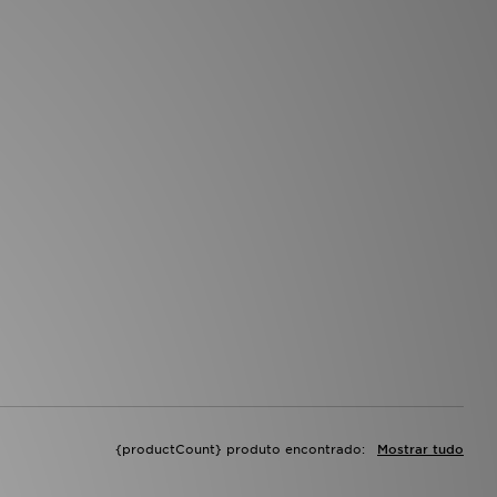
{productCount} produto encontrado:
Mostrar tudo