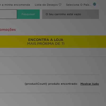
ir a minha encomenda
Lista de Desejos
Seleciona O País...
O teu carrinho está vazio
romoções
ENCONTRA A LOJA
MAIS PRÓXIMA DE TI
{productCount} produto encontrado:
Mostrar tudo