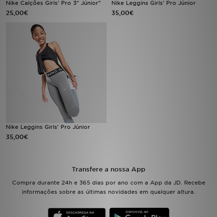
Nike Calções Girls' Pro 3" Júnior"
Nike Leggins Girls' Pro Júnior
25,00€
35,00€
LOCALIZADOR DE LOJAS
MENSAGENS
MY JD
BLOG
SUBSCREVE
Nike Leggins Girls' Pro Júnior
ESTADO DO TEU PEDIDO
35,00€
ATENÇÃO AO CLIENTE
Transfere a nossa App
FAZ DOWNLOAD DA APP
Compra durante 24h e 365 dias por ano com a App da JD. Recebe
informações sobre as últimas novidades em qualquer altura.
TRABALHA CONNOSCO