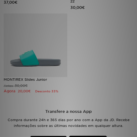
22
37,00€
30,00€
LOCALIZADOR DE LOJAS
MENSAGENS
MY JD
BLOG
SUBSCREVE
MONTIREX Slides Junior
ESTADO DO TEU PEDIDO
30,00€
Antes
Agora
20,00€
Desconto 33%
ATENÇÃO AO CLIENTE
Transfere a nossa App
FAZ DOWNLOAD DA APP
Compra durante 24h e 365 dias por ano com a App da JD. Recebe
informações sobre as últimas novidades em qualquer altura.
TRABALHA CONNOSCO