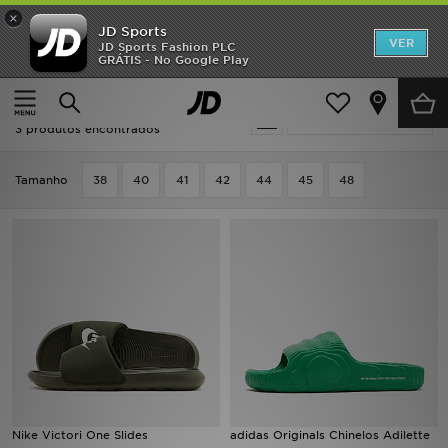
×
JD Sports
INÍCIO
VER
JD Sports Fashion PLC
GRÁTIS - No Google Play
Página principal
Verde Chinelos
Promoções
Verde Chinelos
Actualizar a pesquisa
NOVIDADES
3 produtos encontrados
HOMEM
Tamanho
38
40
41
42
44
45
48
MULHER
CRIANÇA
ESTILO
DESPORTO
FUTEBOL JD
Nike Victori One Slides
adidas Originals Chinelos Adilette
VER MARCAS