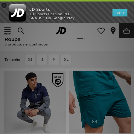
×
JD Sports
INÍCIO
VER
JD Sports Fashion PLC
GRÁTIS - No Google Play
Página principal
Under Armour Vanish - Roupa
Promoções
Under Armour Vanish -
Actualizar a pesquisa
NOVIDADES
Roupa
3 produtos encontrados
HOMEM
Tamanho
XS
S
M
XL
MULHER
CRIANÇA
ESTILO
DESPORTO
FUTEBOL JD
VER MARCAS