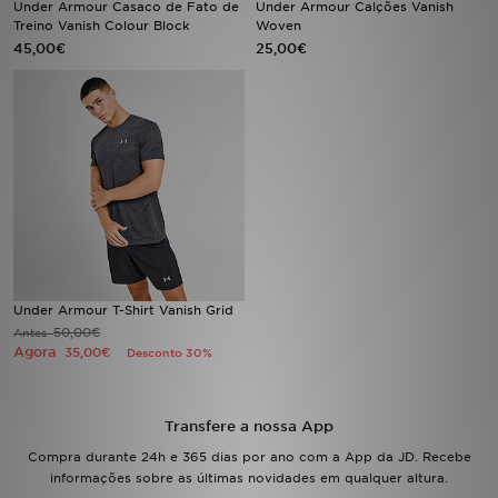
Under Armour Casaco de Fato de
Under Armour Calções Vanish
Treino Vanish Colour Block
Woven
45,00€
25,00€
LOCALIZADOR DE LOJAS
MENSAGENS
MY JD
BLOG
SUBSCREVE
ESTADO DO TEU PEDIDO
Under Armour T-Shirt Vanish Grid
50,00€
Antes
Agora
35,00€
Desconto 30%
ATENÇÃO AO CLIENTE
FAZ DOWNLOAD DA APP
Transfere a nossa App
Compra durante 24h e 365 dias por ano com a App da JD. Recebe
TRABALHA CONNOSCO
informações sobre as últimas novidades em qualquer altura.