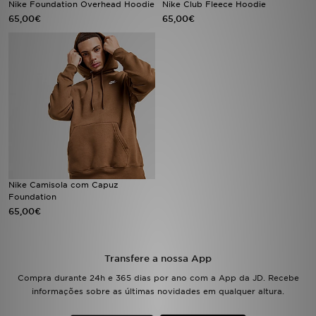
Nike Foundation Overhead Hoodie
Nike Club Fleece Hoodie
65,00€
65,00€
LOCALIZADOR DE LOJAS
MENSAGENS
MY JD
BLOG
SUBSCREVE
Nike Camisola com Capuz
ESTADO DO TEU PEDIDO
Foundation
65,00€
ATENÇÃO AO CLIENTE
FAZ DOWNLOAD DA APP
Transfere a nossa App
Compra durante 24h e 365 dias por ano com a App da JD. Recebe
TRABALHA CONNOSCO
informações sobre as últimas novidades em qualquer altura.