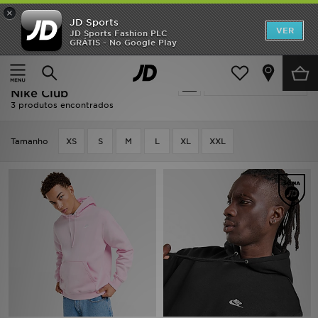
×
JD Sports
INÍCIO
VER
JD Sports Fashion PLC
GRÁTIS - No Google Play
Página principal
Camisolas Com Capuz - Nike Club
Promoções
Camisolas Com Capuz -
Actualizar a pesquisa
NOVIDADES
Nike Club
3 produtos encontrados
HOMEM
Tamanho
XS
S
M
L
XL
XXL
MULHER
CRIANÇA
ESTILO
DESPORTO
FUTEBOL JD
VER MARCAS