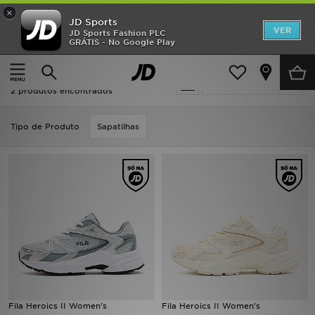
×
JD Sports
INÍCIO
VER
JD Sports Fashion PLC
GRÁTIS - No Google Play
Página principal
Fila Fila Heroics
Promoções
Fila Fila Heroics
Actualizar a pesquisa
NOVIDADES
2 produtos encontrados
HOMEM
Tipo de Produto
Sapatilhas
MULHER
CRIANÇA
ESTILO
DESPORTO
FUTEBOL JD
Fila Heroics II Women's
Fila Heroics II Women's
VER MARCAS