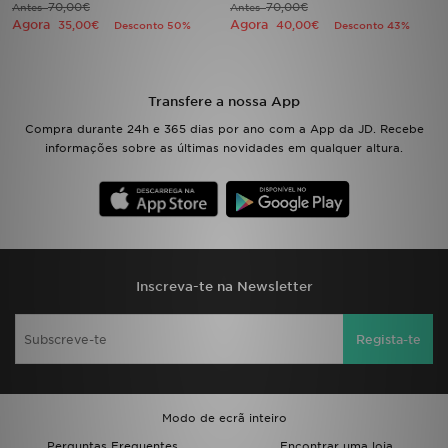
70,00€
70,00€
Antes
Antes
Agora
Agora
35,00€
40,00€
Desconto 50%
Desconto 43%
LOCALIZADOR DE LOJAS
MENSAGENS
Transfere a nossa App
Compra durante 24h e 365 dias por ano com a App da JD. Recebe
MY JD
informações sobre as últimas novidades em qualquer altura.
BLOG
SUBSCREVE
ESTADO DO TEU PEDIDO
Inscreva-te na Newsletter
ATENÇÃO AO CLIENTE
Regista-te
FAZ DOWNLOAD DA APP
TRABALHA CONNOSCO
Modo de ecrã inteiro
Perguntas Frequentes
Encontrar uma loja