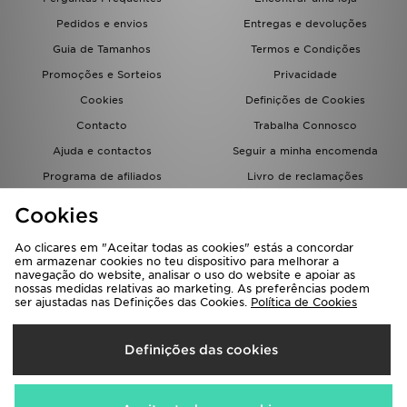
FAQs
Pedidos e envios
Entregas e devoluções
Guia de Tamanhos
Termos e Condições
Promoções e Sorteios
Privacidade
Cookies
Definições de Cookies
Contacto
Trabalha Connosco
Ajuda e contactos
Seguir a minha encomenda
Programa de afiliados
Livro de reclamações
JD Blog
Cookies
Ao clicares em "Aceitar todas as cookies" estás a concordar
em armazenar cookies no teu dispositivo para melhorar a
navegação do website, analisar o uso do website e apoiar as
nossas medidas relativas ao marketing. As preferências podem
ser ajustadas nas Definições das Cookies.
Política de Cookies
Seleciona O País
Definições das cookies
Portugal
Aceitamos os seguintes métodos de pagamento