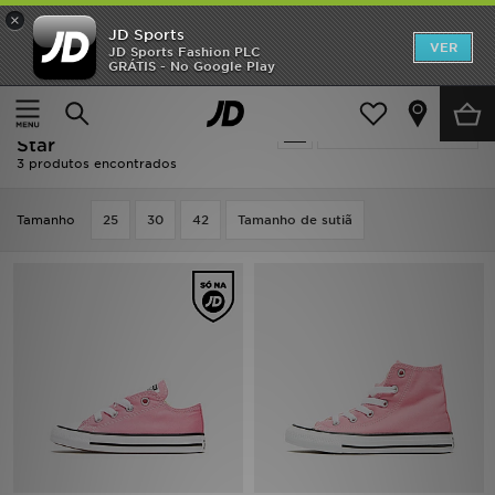
×
JD Sports
INÍCIO
VER
JD Sports Fashion PLC
GRÁTIS - No Google Play
Página principal
Cor-de-rosa Converse All Star
Promoções
Cor-de-rosa Converse All
Actualizar a pesquisa
NOVIDADES
Star
3 produtos encontrados
HOMEM
Tamanho
25
30
42
Tamanho de sutiã
MULHER
CRIANÇA
ESTILO
DESPORTO
FUTEBOL JD
VER MARCAS