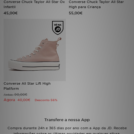
Converse Chuck Taylor All Star Ox
Converse Chuck Taylor All Star
Infantil
High para Criança
45,00€
55,00€
LOCALIZADOR DE LOJAS
MENSAGENS
MY JD
BLOG
SUBSCREVE
ESTADO DO TEU PEDIDO
Converse All Star Lift High
Platform
90,00€
Antes
ATENÇÃO AO CLIENTE
Agora
40,00€
Desconto 56%
FAZ DOWNLOAD DA APP
Transfere a nossa App
TRABALHA CONNOSCO
Compra durante 24h e 365 dias por ano com a App da JD. Recebe
informações sobre as últimas novidades em qualquer altura.