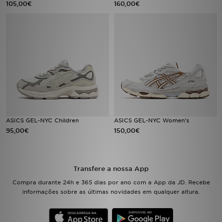
105,00€
160,00€
LOCALIZADOR DE LOJAS
MENSAGENS
MY JD
BLOG
SUBSCREVE
ASICS GEL-NYC Children
ASICS GEL-NYC Women's
95,00€
150,00€
ESTADO DO TEU PEDIDO
ATENÇÃO AO CLIENTE
Transfere a nossa App
FAZ DOWNLOAD DA APP
Compra durante 24h e 365 dias por ano com a App da JD. Recebe
informações sobre as últimas novidades em qualquer altura.
TRABALHA CONNOSCO