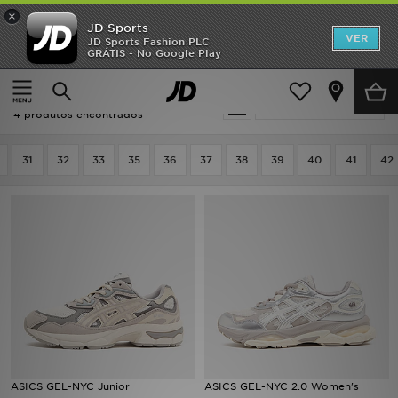
×
JD Sports
INÍCIO
VER
JD Sports Fashion PLC
GRÁTIS - No Google Play
Página principal
Crème ASICS Gel-NYC
Promoções
Crème ASICS Gel-NYC
Actualizar a pesquisa
NOVIDADES
4 produtos encontrados
HOMEM
31
32
33
35
36
37
38
39
40
41
42
MULHER
CRIANÇA
ESTILO
DESPORTO
FUTEBOL JD
ASICS GEL-NYC Junior
ASICS GEL-NYC 2.0 Women's
VER MARCAS