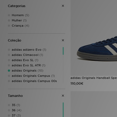
Categorias
Homem
(5)
Mulher
(1)
Criança
(4)
Coleção
adidas adizero Evo
(1)
adidas Climacool
(1)
adidas Evo SL
(1)
adidas Evo SL ATR
(1)
adidas Originals
(10)
adidas Originals Campus
(1)
adidas Originals Handball Spe
adidas Originals Campus 00s
110,00€
(1)
adidas Originals Climacool
(1)
adidas Originals Gazelle
(1)
Tamanho
adidas Originals Handball
Spezial
(4)
35
(1)
adidas Originals Superstar
(2)
36
(4)
adidas Originals Trefoil
(2)
37
(3)