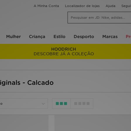
A Minha Conta
Localizador de lojas
Ajuda
Segu
Mulher
Criança
Estilo
Desporto
Marcas
P
HOODRICH
DESCOBRE JÁ A COLEÇÃO
iginals - Calcado