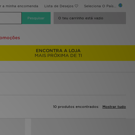
ir a minha encomenda
Lista de Desejos
Seleciona O País...
O teu carrinho está vazio
romoções
ENCONTRA A LOJA
MAIS PRÓXIMA DE TI
10 produtos encontrados:
Mostrar tudo