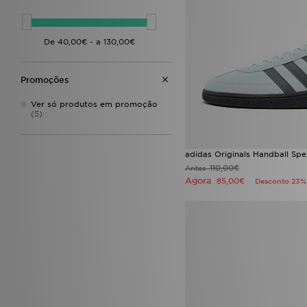
Nike Sunray
(1)
Cor-de-rosa
(10)
Nike Victori
(1)
Crème
(8)
Nike Victori One
(1)
Prata
(1)
Nike Vomero
(1)
Nike Zoom Vomero
(1)
On Running Cloudswift
(1)
Promoções
Puma Easy Rider
(1)
Ver só produtos em promoção
(5)
adidas Originals Handball Spe
110,00€
Antes
Agora
85,00€
Desconto 23%