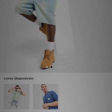
LOCALIZADOR DE LOJAS
MENSAGENS
MY JD
BLOG
SUBSCREVE
ESTADO DO TEU PEDIDO
cores disponíveis
ATENÇÃO AO CLIENTE
FAZ DOWNLOAD DA APP
TRABALHA CONNOSCO