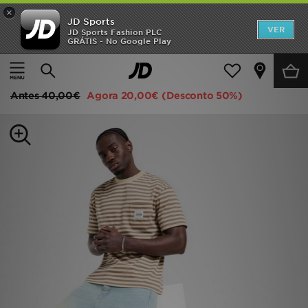
×
JD Sports
INÍCIO
VER
JD Sports Fashion PLC
GRÁTIS - No Google Play
Página principal
Homem
Roupa de Homem
T-Shirts
Promoções
Unlike Humans Wells Stripe Pocket T-Shirt
NOVIDADES
Antes
40,00€
Agora
20,00€
(Desconto 50%)
HOMEM
MULHER
CRIANÇA
ESTILO
DESPORTO
FUTEBOL JD
VER MARCAS