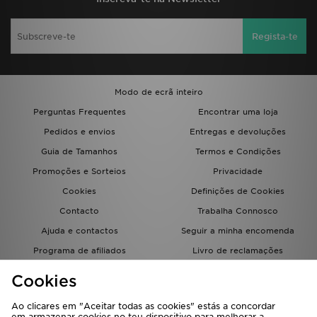
Regista-te
Modo de ecrã inteiro
Perguntas Frequentes
Encontrar uma loja
Pedidos e envios
Entregas e devoluções
Guia de Tamanhos
Termos e Condições
Promoções e Sorteios
Privacidade
Cookies
Definições de Cookies
Contacto
Trabalha Connosco
Ajuda e contactos
Seguir a minha encomenda
Programa de afiliados
Livro de reclamações
JD Blog
Cookies
Ao clicares em "Aceitar todas as cookies" estás a concordar
em armazenar cookies no teu dispositivo para melhorar a