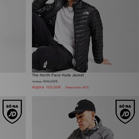
The North Face Huila Jacket
190,00€
Antes
Agora
105,00€
Desconto 45%