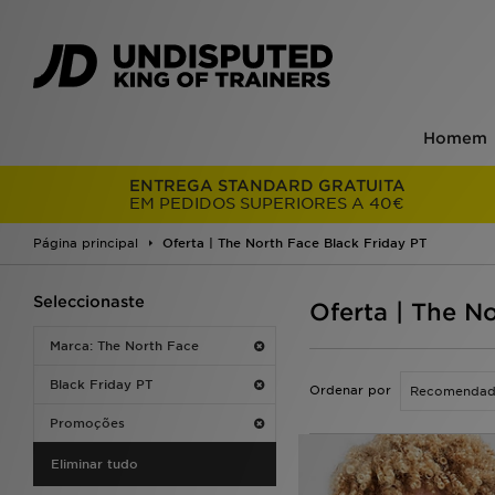
Homem
ENTREGA STANDARD GRATUITA
EM PEDIDOS SUPERIORES A 40€
Página principal
Oferta | The North Face Black Friday PT
Seleccionaste
Oferta | The N
Marca: The North Face
Black Friday PT
Ordenar por
Promoções
Eliminar tudo