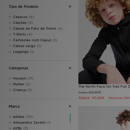
Tipo de Produto
Casacos
(6)
Calções
(5)
Calças de Fato de Treino
(4)
T-Shirts
(4)
Camisolas com Capuz
(3)
Calças cargo
(1)
Leggings
(1)
Categorias
Homem
(17)
Mulher
(2)
The North Face On Trail Full 
Criança
(5)
65,00€
Antes
Agora
40,00€
Desconto 38
Marca
adidas
(30)
Alessandro Zavetti
(1)
AYBL
(3)