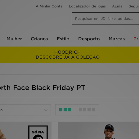
A Minha Conta
Localizador de lojas
Ajuda
Segu
Mulher
Criança
Estilo
Desporto
Marcas
P
HOODRICH
DESCOBRE JÁ A COLEÇÃO
orth Face Black Friday PT