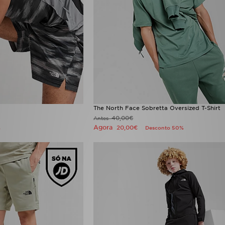
The North Face Sobretta Oversized T-Shirt
40,00€
Antes
Agora
20,00€
%
Desconto 50%