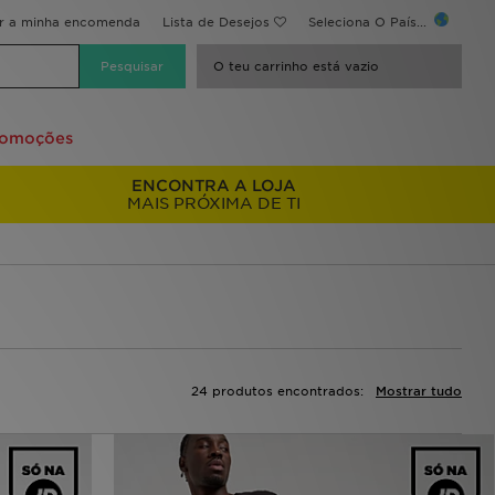
ir a minha encomenda
Lista de Desejos
Seleciona O País...
O teu carrinho está vazio
romoções
ENCONTRA A LOJA
MAIS PRÓXIMA DE TI
24 produtos encontrados:
Mostrar tudo