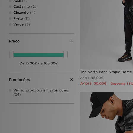
Azul
(4)
PUMA
(9)
Castanho
(2)
Reebok
(8)
Cinzento
(4)
Salomon
(1)
Preto
(11)
SikSilk
(4)
Verde
(3)
Stanley
(1)
Supply & Demand
(9)
Technicals
(2)
Preço
The North Face
(24)
Under Armour
(19)
Unlike Humans
(5)
Vans
(9)
Zavetti Canada
(1)
The North Face Simple Dome 
45,00€
Antes
Promoções
Agora
30,00€
Desconto 33
Ver só produtos em promoção
(24)