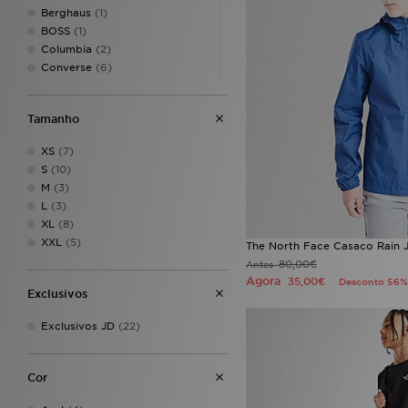
Berghaus
(1)
BOSS
(1)
Columbia
(2)
Converse
(6)
Crep Protect
(1)
DC Shoes
(1)
Tamanho
Dr. Martens
(1)
EA7 Emporio Armani
(8)
XS
(7)
Fila
(10)
S
(10)
Havaianas
(2)
M
(3)
Hoodrich
(12)
L
(3)
Jordan
(16)
XL
(8)
JUICY COUTURE
(4)
XXL
(5)
The North Face Casaco Rain J
Lacoste
(9)
80,00€
Antes
LEVI'S
(1)
Agora
35,00€
Desconto 56%
McKenzie
(18)
Exclusivos
MONTIREX
(2)
Napapijri
(3)
Exclusivos JD
(22)
New Balance
(7)
Nike
(73)
Cor
On Running
(3)
Pink Soda Sport
(1)