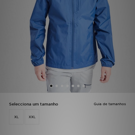
LOCALIZADOR DE LOJAS
MENSAGENS
MY JD
BLOG
SUBSCREVE
ESTADO DO TEU PEDIDO
ATENÇÃO AO CLIENTE
Selecciona um tamanho
Guia de tamanhos
FAZ DOWNLOAD DA APP
XL
XXL
TRABALHA CONNOSCO