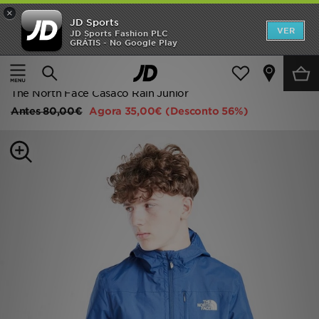
×
JD Sports
INÍCIO
VER
JD Sports Fashion PLC
GRÁTIS - No Google Play
Página principal
Criança
Roupa de Júnior (8-15 Anos)
Promoções
Casacos
NOVIDADES
The North Face Casaco Rain Júnior
Antes
80,00€
Agora
35,00€
(Desconto 56%)
HOMEM
MULHER
CRIANÇA
ESTILO
DESPORTO
FUTEBOL JD
VER MARCAS