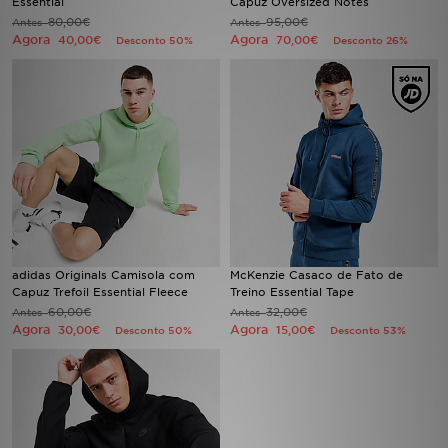
Essential
Capuz Oversized Notes
80,00€
95,00€
Antes
Antes
Agora
Agora
40,00€
70,00€
Desconto 50%
Desconto 26%
LOCALIZADOR DE LOJAS
MENSAGENS
MY JD
BLOG
SUBSCREVE
ESTADO DO TEU PEDIDO
adidas Originals Camisola com
McKenzie Casaco de Fato de
Capuz Trefoil Essential Fleece
Treino Essential Tape
60,00€
32,00€
Antes
Antes
ATENÇÃO AO CLIENTE
Agora
Agora
30,00€
15,00€
Desconto 50%
Desconto 53%
FAZ DOWNLOAD DA APP
TRABALHA CONNOSCO