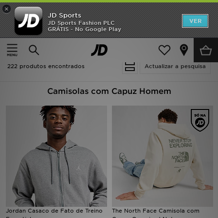
×
JD Sports
INÍCIO
VER
JD Sports Fashion PLC
GRÁTIS - No Google Play
Página principal
Homem
Roupa de Homem
Promoções
Camisolas com Capuz
NOVIDADES
222 produtos encontrados
Actualizar a pesquisa
HOMEM
Camisolas com Capuz Homem
MULHER
CRIANÇA
ESTILO
DESPORTO
FUTEBOL JD
Jordan Casaco de Fato de Treino
The North Face Camisola com
VER MARCAS