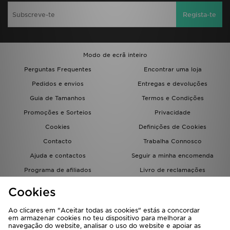
Regista-te
Modo de ecrã inteiro
Perguntas Frequentes
Encontrar uma loja
Pedidos e envios
Entregas e devoluções
Guia de Tamanhos
Termos e Condições
Promoções e Sorteios
Privacidade
Cookies
Definições de Cookies
Contacto
Trabalha Connosco
Ajuda e contactos
Seguir a minha encomenda
Programa de afiliados
Livro de reclamações
JD Blog
Cookies
Ao clicares em "Aceitar todas as cookies" estás a concordar
em armazenar cookies no teu dispositivo para melhorar a
navegação do website, analisar o uso do website e apoiar as