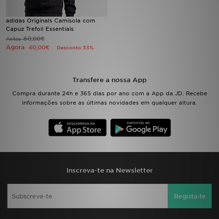
adidas Originals Camisola com
LOCALIZADOR DE LOJAS
Capuz Trefoil Essentials
60,00€
Antes
MENSAGENS
Agora
40,00€
Desconto 33%
MY JD
Transfere a nossa App
BLOG
Compra durante 24h e 365 dias por ano com a App da JD. Recebe
informações sobre as últimas novidades em qualquer altura.
SUBSCREVE
ESTADO DO TEU PEDIDO
ATENÇÃO AO CLIENTE
Inscreva-te na Newsletter
FAZ DOWNLOAD DA APP
Regista-te
TRABALHA CONNOSCO