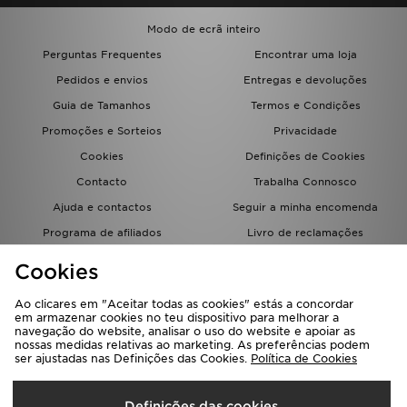
FAQs
Modo de ecrã inteiro
Perguntas Frequentes
Encontrar uma loja
Pedidos e envios
Entregas e devoluções
Guia de Tamanhos
Termos e Condições
Promoções e Sorteios
Privacidade
Cookies
Definições de Cookies
Contacto
Trabalha Connosco
Ajuda e contactos
Seguir a minha encomenda
Programa de afiliados
Livro de reclamações
JD Blog
Cookies
Ao clicares em "Aceitar todas as cookies" estás a concordar
em armazenar cookies no teu dispositivo para melhorar a
navegação do website, analisar o uso do website e apoiar as
nossas medidas relativas ao marketing. As preferências podem
ser ajustadas nas Definições das Cookies.
Política de Cookies
Seleciona O País
Definições das cookies