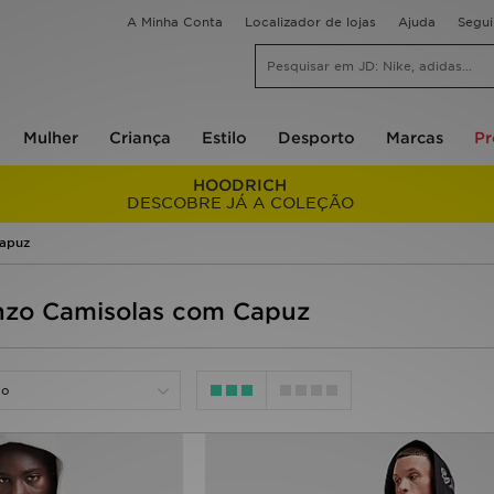
A Minha Conta
Localizador de lojas
Ajuda
Segu
Mulher
Criança
Estilo
Desporto
Marcas
P
HOODRICH
DESCOBRE JÁ A COLEÇÃO
apuz
zo Camisolas com Capuz