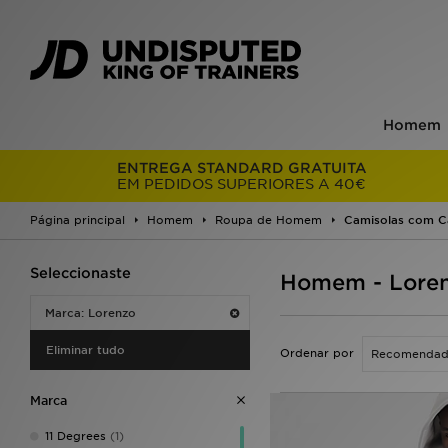
Homem
ENTREGA STANDARD GRATUITA
EM PEDIDOS SUPERIORES A 40€
Página principal
Homem
Roupa de Homem
Camisolas com C
Seleccionaste
Homem - Loren
Marca: Lorenzo
Eliminar tudo
Ordenar por
Marca
11 Degrees
(1)