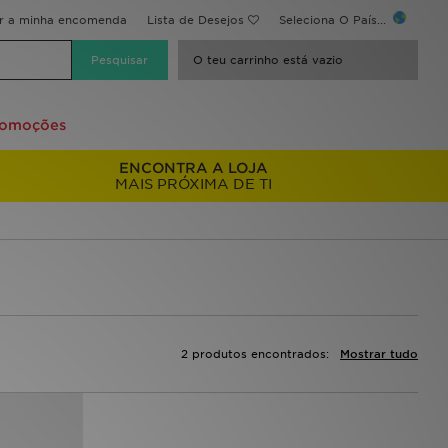
ir a minha encomenda
Lista de Desejos
Seleciona O País...
O teu carrinho está vazio
romoções
ENCONTRA A LOJA
MAIS PRÓXIMA DE TI
2 produtos encontrados:
Mostrar tudo