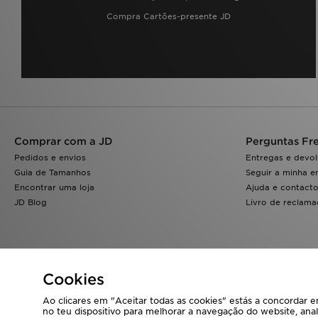
Compra Cartões-presente JD
Comprar com a JD
Perguntas Fr
Pedidos e envios
Entregas e devo
Guia de Tamanhos
Seguir a minha 
Encontrar uma loja
Ajuda e contact
JD Blog
Livro de reclam
Cookies
Ao clicares em "Aceitar todas as cookies" estás a concordar
no teu dispositivo para melhorar a navegação do website, anal