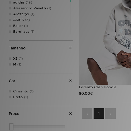
adidas
(19)
Alessandro Zavetti
(1)
Arc'teryx
(1)
ASICS
(3)
Belier
(1)
Berghaus
(1)
Billionaire Boys Club
(3)
BOSS
(4)
Tamanho
DAILYSZN
(2)
Dickies
(1)
XS
(1)
Dirty London
(1)
M
(1)
EA7 Emporio Armani
(4)
Ed Hardy
(1)
Fred Perry
(1)
Cor
HECHBONE
(1)
Lorenzo Cash Hoodie
Hoodrich
(10)
Cinzento
(1)
80,00€
Jordan
(7)
Preto
(1)
Lacoste
(3)
LEVI'S
(1)
1
Preço
Lorenzo
(2)
McKenzie
(14)
MONTIREX
(1)