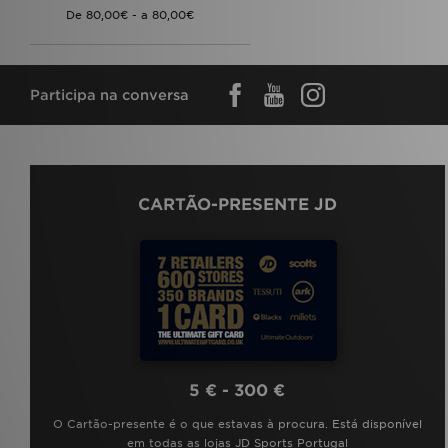
Napapijri
(10)
New Balance
(7)
New Era
(2)
Nicce
(2)
Nike
(50)
Participa na conversa
On Running
(1)
PUMA
(10)
Reebok
(2)
Reprimo
(2)
Supply & Demand
(6)
Technicals
(1)
CARTÃO-PRESENTE JD
The North Face
(20)
Tommy Hilfiger
(1)
Under Armour
(6)
Unlike Humans
(15)
Vans
(2)
Zavetti Canada
(1)
5 € - 300 €
O Cartão-presente é o que estavas à procura. Está disponível
em todas as lojas JD Sports Portugal