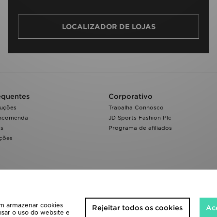
LOCALIZADOR DE LOJAS
equentes
Corporativo
luções
Trabalha Connosco
encomenda
JD Sports Fashion Plc
os
Programa de afiliados
ações
 em armazenar cookies
Rejeitar todos os cookies
Ace
isar o uso do website e