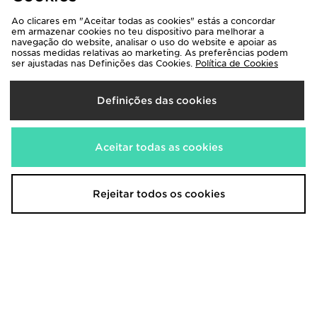
Nike Pack 3 pares de meias
Nike Dunk Low
Ao clicares em "Aceitar todas as cookies" estás a concordar
Cushioned
130,00€
em armazenar cookies no teu dispositivo para melhorar a
15,00€
navegação do website, analisar o uso do website e apoiar as
nossas medidas relativas ao marketing. As preferências podem
ser ajustadas nas Definições das Cookies.
Política de Cookies
Definições das cookies
Aceitar todas as cookies
Rejeitar todos os cookies
Nike T-Shirt Core
Nike Miler 1.0 T-Shirt
25,00€
38,00€