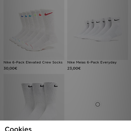
Nike 6-Pack Elevated Crew Socks
Nike Meias 6-Pack Everyday
30,00€
23,00€
Cookies