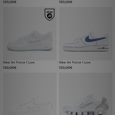
120,00€
130,00€
LOCALIZADOR DE LOJAS
MENSAGENS
MY JD
BLOG
SUBSCREVE
Nike Air Force 1 Low
Nike Air Force 1 Low
130,00€
120,00€
ESTADO DO TEU PEDIDO
ATENÇÃO AO CLIENTE
FAZ DOWNLOAD DA APP
TRABALHA CONNOSCO