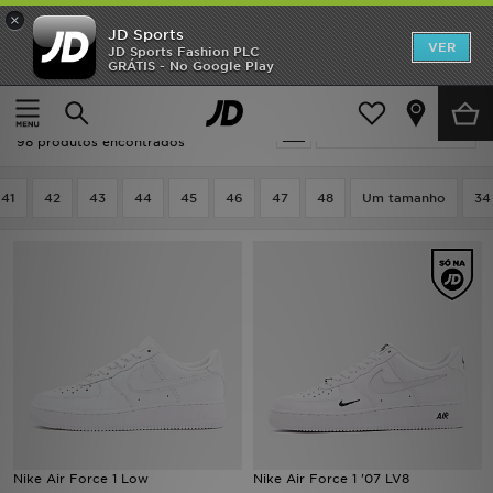
×
JD Sports
INÍCIO
VER
JD Sports Fashion PLC
GRÁTIS - No Google Play
Página principal
Homem
Promoções
Homem - Branco Nike
Actualizar a pesquisa
NOVIDADES
98 produtos encontrados
HOMEM
41
42
43
44
45
46
47
48
Um tamanho
34
MULHER
CRIANÇA
ESTILO
DESPORTO
FUTEBOL JD
Nike Air Force 1 Low
Nike Air Force 1 '07 LV8
VER MARCAS