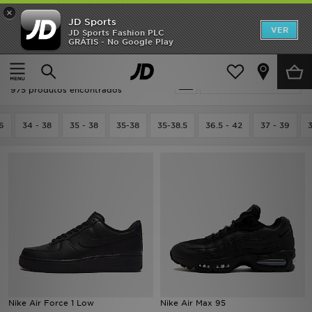
×
JD Sports
INÍCIO
VER
JD Sports Fashion PLC
GRÁTIS - No Google Play
Página principal
Homem
Promoções
Homem - Preto
Actualizar a pesquisa
NOVIDADES
975 produtos encontrados
HOMEM
6
34 - 38
35 - 38
35-38
35-38.5
36.5 - 42
37 - 39
3
MULHER
CRIANÇA
ESTILO
DESPORTO
FUTEBOL JD
Nike Air Force 1 Low
Nike Air Max 95
VER MARCAS