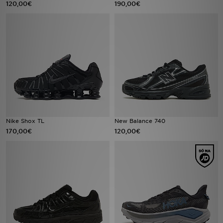
120,00€
190,00€
LOCALIZADOR DE LOJAS
MENSAGENS
MY JD
BLOG
SUBSCREVE
Nike Shox TL
New Balance 740
170,00€
120,00€
ESTADO DO TEU PEDIDO
ATENÇÃO AO CLIENTE
FAZ DOWNLOAD DA APP
TRABALHA CONNOSCO