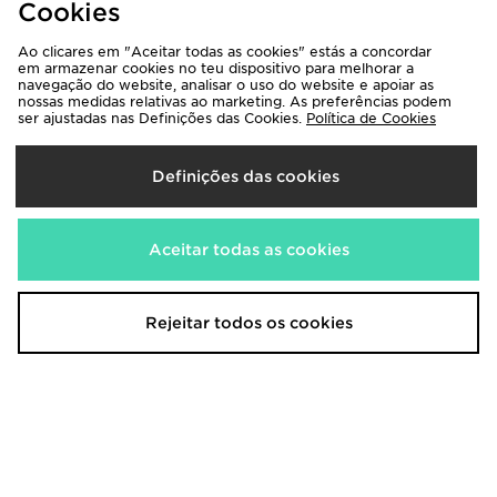
Cookies
Ao clicares em "Aceitar todas as cookies" estás a concordar
Nike Apex Dri-FIT Bucket Hat
Under Armour ColdGear Shorts
em armazenar cookies no teu dispositivo para melhorar a
35,00€
28,00€
navegação do website, analisar o uso do website e apoiar as
nossas medidas relativas ao marketing. As preferências podem
ser ajustadas nas Definições das Cookies.
Política de Cookies
Definições das cookies
Aceitar todas as cookies
Rejeitar todos os cookies
Nike Meias 6-Pack Everyday
Under Armour T-Shirt ColdGear
23,00€
28,00€