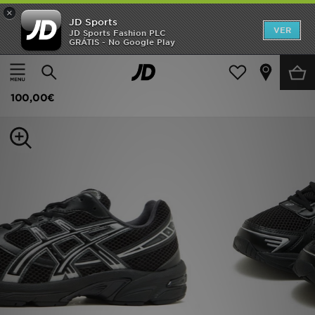
×
JD Sports
INÍCIO
VER
JD Sports Fashion PLC
GRÁTIS - No Google Play
Página principal
Homem
Calçado de Homem
Sapatilhas
Promoções
ASICS GEL-1130
NOVIDADES
100,00€
HOMEM
MULHER
CRIANÇA
ESTILO
DESPORTO
FUTEBOL JD
VER MARCAS