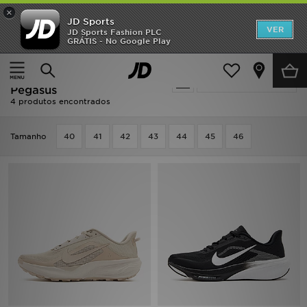
×
JD Sports
INÍCIO
VER
JD Sports Fashion PLC
GRÁTIS - No Google Play
Página principal
Homem
Promoções
Homem - Nike Nike
Actualizar a pesquisa
NOVIDADES
Pegasus
4 produtos encontrados
HOMEM
Tamanho
40
41
42
43
44
45
46
MULHER
CRIANÇA
ESTILO
DESPORTO
FUTEBOL JD
VER MARCAS