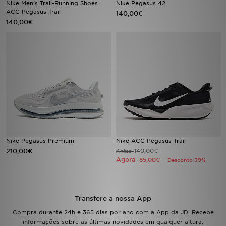
Nike Men's Trail-Running Shoes
Nike Pegasus 42
ACG Pegasus Trail
140,00€
140,00€
LOCALIZADOR DE LOJAS
MENSAGENS
MY JD
BLOG
SUBSCREVE
ESTADO DO TEU PEDIDO
Nike Pegasus Premium
Nike ACG Pegasus Trail
210,00€
140,00€
Antes
Agora
85,00€
Desconto 39%
ATENÇÃO AO CLIENTE
FAZ DOWNLOAD DA APP
Transfere a nossa App
TRABALHA CONNOSCO
Compra durante 24h e 365 dias por ano com a App da JD. Recebe
informações sobre as últimas novidades em qualquer altura.