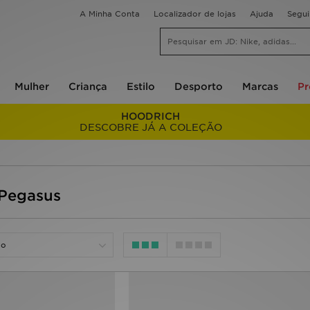
A Minha Conta
Localizador de lojas
Ajuda
Segu
Mulher
Criança
Estilo
Desporto
Marcas
P
HOODRICH
DESCOBRE JÁ A COLEÇÃO
Pegasus