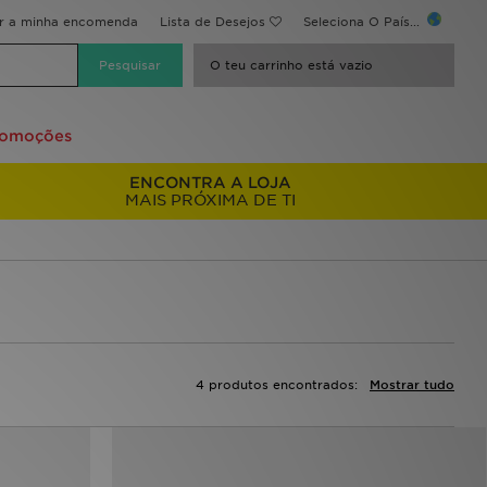
ir a minha encomenda
Lista de Desejos
Seleciona O País...
O teu carrinho está vazio
romoções
ENCONTRA A LOJA
MAIS PRÓXIMA DE TI
4 produtos encontrados:
Mostrar tudo