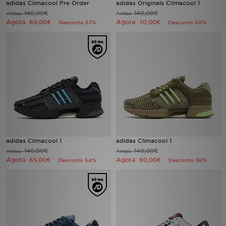
adidas Climacool Pre Order
adidas Originals Climacool 1
140,00€
140,00€
Antes
Antes
Agora
Agora
LOCALIZADOR DE LOJAS
60,00€
70,00€
Desconto 57%
Desconto 50%
MENSAGENS
MY JD
BLOG
SUBSCREVE
ESTADO DO TEU PEDIDO
adidas Climacool 1
adidas Climacool 1
140,00€
140,00€
Antes
Antes
Agora
Agora
65,00€
90,00€
Desconto 54%
Desconto 36%
ATENÇÃO AO CLIENTE
FAZ DOWNLOAD DA APP
TRABALHA CONNOSCO