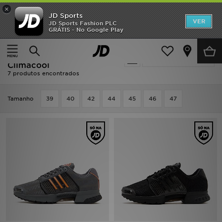
×
JD Sports
INÍCIO
VER
JD Sports Fashion PLC
GRÁTIS - No Google Play
Página principal
Homem
Promoções
Homem - Adidas Originals
Actualizar a pesquisa
NOVIDADES
Climacool
7 produtos encontrados
HOMEM
Tamanho
39
40
42
44
45
46
47
MULHER
CRIANÇA
ESTILO
DESPORTO
FUTEBOL JD
VER MARCAS