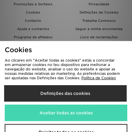
Promoções e Sorteios
Privacidade
Cookies
Definições de Cookies
Contacto
Trabalha Connosco
Ajuda e contactos
Seguir a minha encomenda
Programa de afiliados
Livro de reclamações
JD Blog
Cookies
Ao clicares em "Aceitar todas as cookies" estás a concordar
em armazenar cookies no teu dispositivo para melhorar a
navegação do website, analisar o uso do website e apoiar as
nossas medidas relativas ao marketing. As preferências podem
ser ajustadas nas Definições das Cookies.
Política de Cookies
Seleciona O País
Definições das cookies
Portugal
Aceitamos os seguintes métodos de pagamento
Aceitar todas as cookies
Visita a nossa página corporativa em
www.jdplc.com