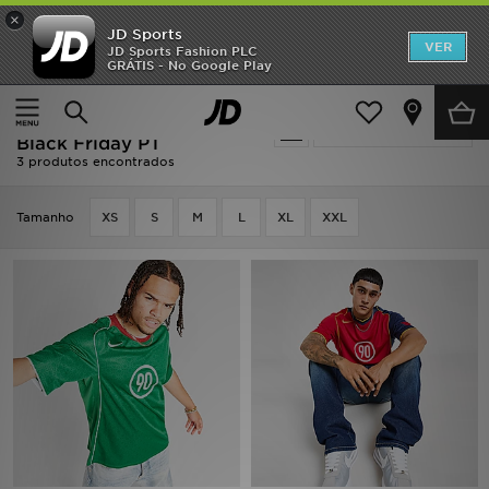
×
JD Sports
INÍCIO
VER
JD Sports Fashion PLC
GRÁTIS - No Google Play
Página principal
Oferta | Nike T90 Textiles - Black Friday PT
Promoções
Oferta | Nike T90 Textiles -
Actualizar a pesquisa
NOVIDADES
Black Friday PT
3 produtos encontrados
HOMEM
Tamanho
XS
S
M
L
XL
XXL
MULHER
CRIANÇA
ESTILO
DESPORTO
FUTEBOL JD
VER MARCAS