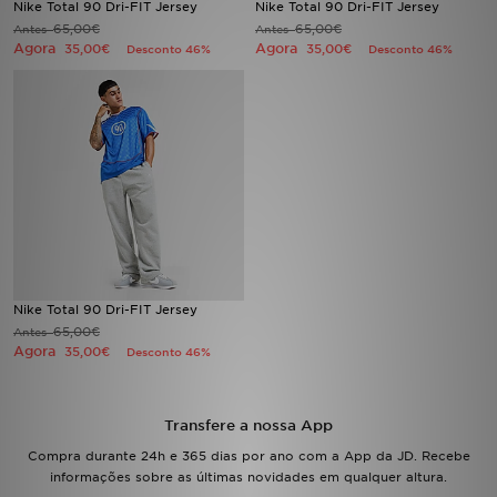
Nike Total 90 Dri-FIT Jersey
Nike Total 90 Dri-FIT Jersey
65,00€
65,00€
Antes
Antes
Agora
Agora
LOCALIZADOR DE LOJAS
35,00€
35,00€
Desconto 46%
Desconto 46%
MENSAGENS
MY JD
BLOG
SUBSCREVE
ESTADO DO TEU PEDIDO
Nike Total 90 Dri-FIT Jersey
65,00€
Antes
Agora
35,00€
Desconto 46%
ATENÇÃO AO CLIENTE
FAZ DOWNLOAD DA APP
Transfere a nossa App
Compra durante 24h e 365 dias por ano com a App da JD. Recebe
TRABALHA CONNOSCO
informações sobre as últimas novidades em qualquer altura.