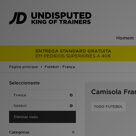
Homem
ENTREGA STANDARD GRATUITA
EM PEDIDOS SUPERIORES A 40€
Página principal
Futebol - França
Seleccionaste
Camisola Fr
França
futebol
TUDO FUTEBOL
Eliminar tudo
Categorias