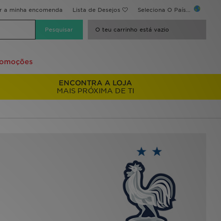
ir a minha encomenda
Lista de Desejos
Seleciona O País...
O teu carrinho está vazio
romoções
ENCONTRA A LOJA
MAIS PRÓXIMA DE TI