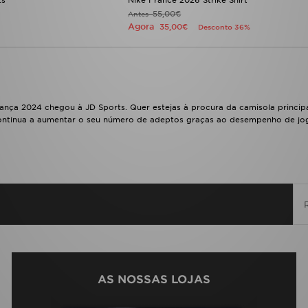
ts
Nike France 2026 Strike Shirt
55,00€
Antes
Agora
35,00€
Desconto 36%
nça 2024 chegou à JD Sports. Quer estejas à procura da camisola principa
continua a aumentar o seu número de adeptos graças ao desempenho de jo
AS NOSSAS LOJAS