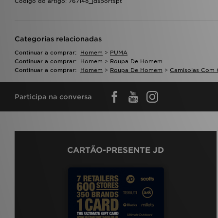
Código do artigo: 767148_jdsportspt
Categorias relacionadas
Continuar a comprar:
Homem
>
PUMA
Continuar a comprar:
Homem
>
Roupa De Homem
Continuar a comprar:
Homem
>
Roupa De Homem
>
Camisolas Com 
Participa na conversa
CARTÃO-PRESENTE JD