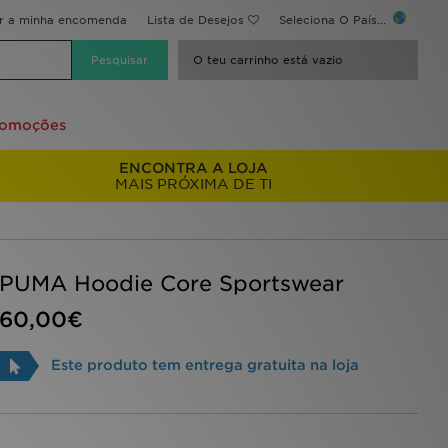
ir a minha encomenda
Lista de Desejos
Seleciona O País...
O teu carrinho está vazio
romoções
ENCONTRA A LOJA
MAIS PRÓXIMA DE TI
PUMA Hoodie Core Sportswear
60,00€
Este produto tem entrega gratuita na loja