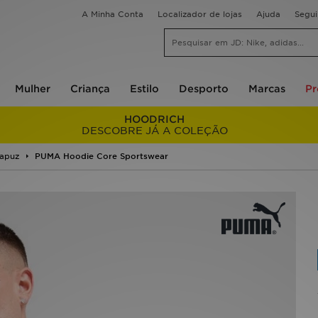
A Minha Conta
Localizador de lojas
Ajuda
Segu
Mulher
Criança
Estilo
Desporto
Marcas
P
HOODRICH
DESCOBRE JÁ A COLEÇÃO
apuz
PUMA Hoodie Core Sportswear