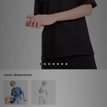
LOCALIZADOR DE LOJAS
MENSAGENS
MY JD
BLOG
SUBSCREVE
ESTADO DO TEU PEDIDO
cores disponíveis
ATENÇÃO AO CLIENTE
FAZ DOWNLOAD DA APP
TRABALHA CONNOSCO