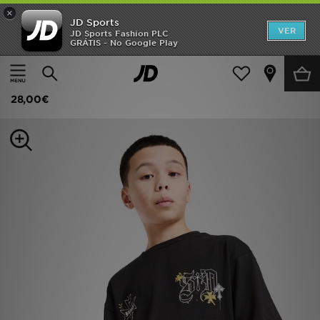
×
JD Sports
INÍCIO
VER
JD Sports Fashion PLC
GRÁTIS - No Google Play
Página principal
Criança
Roupa de Júnior (8-15 Anos)
Promoções
Supply & Demand Opolis T-Shirt Junior
NOVIDADES
28,00€
HOMEM
MULHER
CRIANÇA
ESTILO
DESPORTO
FUTEBOL JD
VER MARCAS