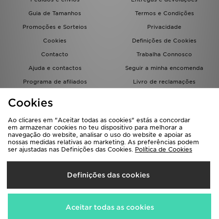
Guia de Tamanhos
Termos e Condições
Promoções e Sorteios
Privacidade
Cookies
Definições de Cookies
Contacto
Trabalha Connosco
Ajuda e contactos
Seguir a minha encomenda
Programa de afiliados
Livro de reclamações
JD Blog
Cookies
Ao clicares em "Aceitar todas as cookies" estás a concordar
em armazenar cookies no teu dispositivo para melhorar a
navegação do website, analisar o uso do website e apoiar as
nossas medidas relativas ao marketing. As preferências podem
ser ajustadas nas Definições das Cookies.
Política de Cookies
Seleciona O País
Definições das cookies
Portugal
Aceitamos os seguintes métodos de pagamento
Aceitar todas as cookies