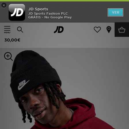
×
JD Sports
INÍCIO
VER
JD Sports Fashion PLC
GRÁTIS - No Google Play
Página principal
Homem
Acessórios de Homem
Gorros
Promoções
Nike Peak Beanie Hat
NOVIDADES
30,00€
HOMEM
MULHER
CRIANÇA
ESTILO
DESPORTO
FUTEBOL JD
VER MARCAS