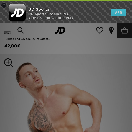
×
JD Sports
INÍCIO
VER
JD Sports Fashion PLC
GRÁTIS - No Google Play
Página principal
Homem
Acessórios de Homem
Promoções
Roupa Interior
NOVIDADES
Nike Pack de 3 Boxers
42,00€
HOMEM
MULHER
CRIANÇA
ESTILO
DESPORTO
FUTEBOL JD
VER MARCAS