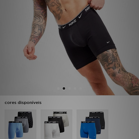
LOCALIZADOR DE LOJAS
MENSAGENS
MY JD
BLOG
SUBSCREVE
ESTADO DO TEU PEDIDO
ATENÇÃO AO CLIENTE
cores disponíveis
FAZ DOWNLOAD DA APP
TRABALHA CONNOSCO