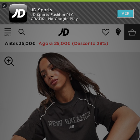
×
JD Sports
INÍCIO
VER
JD Sports Fashion PLC
GRÁTIS - No Google Play
Página principal
Mulher
Roupa de Mulher
T-shirts
Promoções
New Balance Outline T-Shirt
NOVIDADES
Antes
35,00€
Agora
25,00€
(Desconto 29%)
HOMEM
MULHER
CRIANÇA
ESTILO
DESPORTO
FUTEBOL JD
VER MARCAS