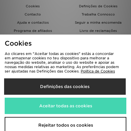
Cookies
Definições de Cookies
Contacto
Trabalha Connosco
Ajuda e contactos
Seguir a minha encomenda
Programa de afiliados
Livro de reclamações
JD Blog
Cookies
Ao clicares em "Aceitar todas as cookies" estás a concordar
em armazenar cookies no teu dispositivo para melhorar a
navegação do website, analisar o uso do website e apoiar as
nossas medidas relativas ao marketing. As preferências podem
ser ajustadas nas Definições das Cookies.
Política de Cookies
Seleciona O País
Definições das cookies
Portugal
Aceitamos os seguintes métodos de pagamento
Aceitar todas as cookies
Visita a nossa página corporativa em
www.jdplc.com
Rejeitar todos os cookies