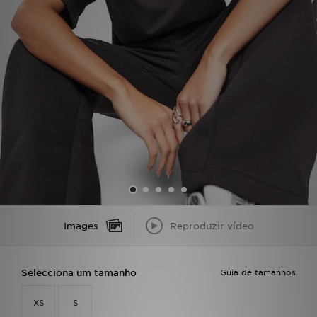
LOCALIZADOR DE LOJAS
MENSAGENS
MY JD
BLOG
SUBSCREVE
ESTADO DO TEU PEDIDO
Images
Reproduzir vídeo
ATENÇÃO AO CLIENTE
FAZ DOWNLOAD DA APP
Selecciona um tamanho
Guia de tamanhos
TRABALHA CONNOSCO
XS
S