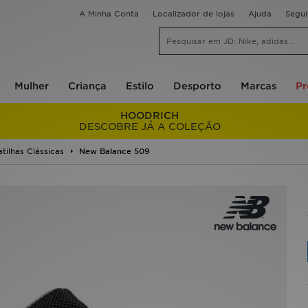
A Minha Conta
Localizador de lojas
Ajuda
Segu
Mulher
Criança
Estilo
Desporto
Marcas
P
HOODRICH
DESCOBRE JÁ A COLEÇÃO
tilhas Clássicas
New Balance 509