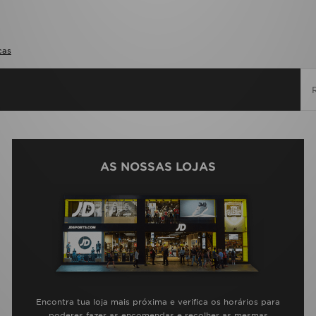
cas
AS NOSSAS LOJAS
Encontra tua loja mais próxima e verifica os horários para
poderes fazer as encomendas e recolher as mesmas