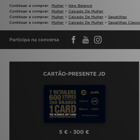
Continuar a comprar:
Mulher
>
New Balance
Continuar a comprar:
Mulher
>
Calcado De Mulher
Continuar a comprar:
Mulher
>
Calcado De Mulher
>
Sapatilhas
Continuar a comprar:
Mulher
>
Calcado De Mulher
>
Sapatilhas Classi
Participa na conversa
CARTÃO-PRESENTE JD
5 € - 300 €