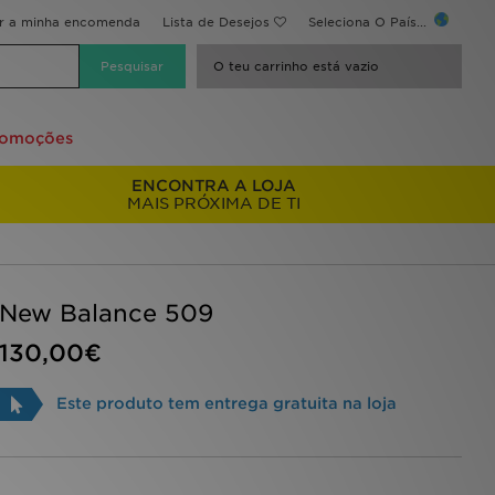
ir a minha encomenda
Lista de Desejos
Seleciona O País...
O teu carrinho está vazio
romoções
ENCONTRA A LOJA
MAIS PRÓXIMA DE TI
New Balance 509
130,00€
Este produto tem entrega gratuita na loja