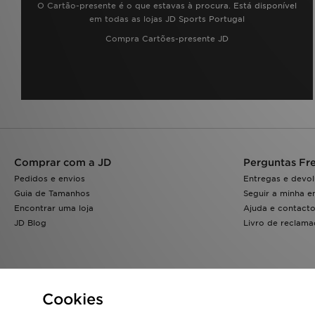
O Cartão-presente é o que estavas à procura. Está disponível
em todas as lojas JD Sports Portugal
Compra Cartões-presente JD
Comprar com a JD
Perguntas Fr
Pedidos e envios
Entregas e devo
Guia de Tamanhos
Seguir a minha 
Encontrar uma loja
Ajuda e contact
JD Blog
Livro de reclam
Cookies