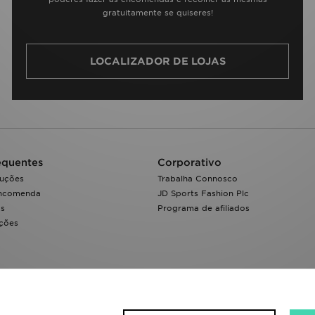
gratuitamente se quiseres!
LOCALIZADOR DE LOJAS
equentes
Corporativo
luções
Trabalha Connosco
encomenda
JD Sports Fashion Plc
os
Programa de afiliados
ações