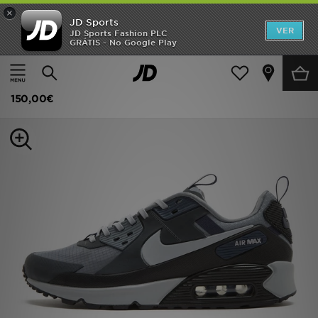
×
JD Sports
INÍCIO
VER
JD Sports Fashion PLC
GRÁTIS - No Google Play
Página principal
Homem
Calçado de Homem
Sapatilhas
Promoções
Nike Air Max 90 Drift
NOVIDADES
150,00€
HOMEM
MULHER
CRIANÇA
ESTILO
DESPORTO
FUTEBOL JD
VER MARCAS