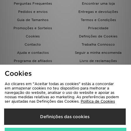
Perguntas Frequentes
Encontrar uma loja
Pedidos e envios
Entregas e devoluções
Guia de Tamanhos
Termos e Condições
Promoções e Sorteios
Privacidade
Cookies
Definições de Cookies
Contacto
Trabalha Connosco
Ajuda e contactos
Seguir a minha encomenda
Programa de afiliados
Livro de reclamações
JD Blog
Cookies
Ao clicares em "Aceitar todas as cookies" estás a concordar
em armazenar cookies no teu dispositivo para melhorar a
navegação do website, analisar o uso do website e apoiar as
nossas medidas relativas ao marketing. As preferências podem
ser ajustadas nas Definições das Cookies.
Política de Cookies
Seleciona O País
Definições das cookies
Portugal